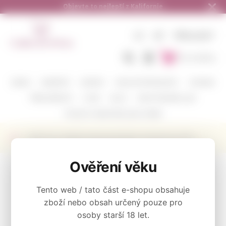
 Kalifornie
Doručení zdarma od 1.500,- d
CZ
KČ
PŘIHLÁSIT
Do košíku
BARVA
VINAŘSTVÍ
ODRŮDY
DEGUSTAČNÍ BALÍČKY
CORAVIN
PŘÍSLUŠENSTVÍ
O NÁS
BLOG
KAM POSÍLÁME A JAK
POŠLETE S NÁMI VÍNO JAKO DÁREK
Bílé víno z Kalifornie Bread & Butter Chardonnay 2021
KATEGORIE
Ověření věku
Bread & Butter
Tento web / tato část e-shopu obsahuje
zboží nebo obsah určený pouze pro
osoby starší 18 let.