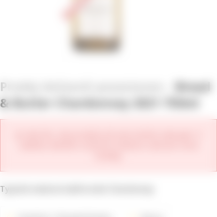
Bread
& Butter Chardonnay 2021 750ml
Je nám líto, ale produkt již není možné zakoupit. V
nabídce daného vinařství můžete zobrazit nové
ročníky.
Typické máslové kalifornské Chardonnay