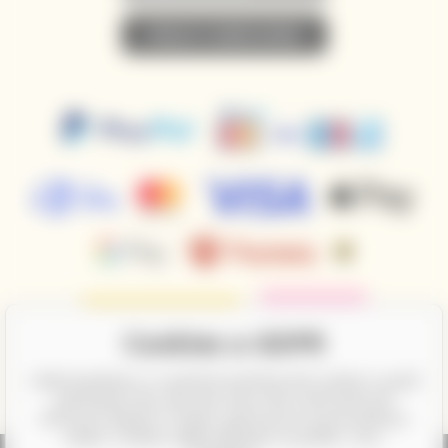
• PŘIHLÁSIT K ODBĚRU NOVINEK •
Cookies a GDPR
CalifornianWines.cz a partneři potřebují Váš souhlas k využití
jednotlivých dat, aby Vám mimo jiné mohli ukazovat
informace týkající se Vašich zájmů pomocí personalizace
reklam. Souhlas udělíte kliknutím na políčko "Ano,