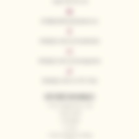
+420 776 773 713
info@californianwines.eu
Sledujte nás na Facebooku
Sledujte nás na Instagramu
Sledujte nás na Tik Toku
UŽITEČNÉ INFORMACE
Proč nakupovat u nás
Naši vinaři
Kontakty
O nás
Často kladené otázky