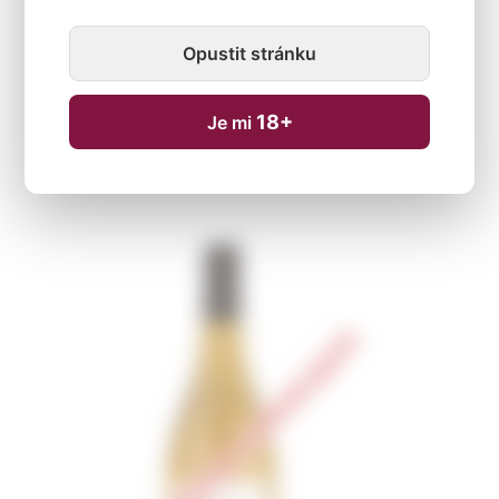
Opustit stránku
18+
Je mi
Dočasně nedostupné