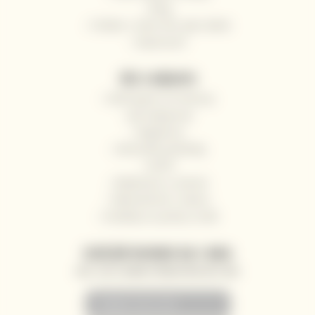
Blog
Pošlete s námi víno jako dárek
Impressum
VŠE O NÁKUPU
Odstoupení od smlouvy
Jak nakupovat
Registrace
Obchodní podmínky
GDPR
Reklamace a vrácení
Velkoobchod / Gastro
Dodávky na jachty a lodě
ZASÍLÁNÍ NOVINEK NA E-MAIL
AKCE, SLEVY A NOVINKY PŘEDNOSTNĚ NA VÁŠ E-MAIL