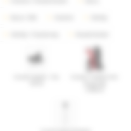
Vinařství
Bread & Butter
Barva
Barva
Bílé
Vinařství
Odrůdy
Odrůdy
Chardonnay
Bread & Butter
Coravin kapsle - 3 ks
Coravin Timeless Six+
725 Kč
Burgundy
9 990 Kč