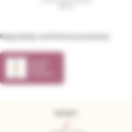
Coravin jehla Standard
909 Kč
Naposledy navštívené produkty
Bread &
Butter
Chardonnay
2021 750ml
KONTAKTY