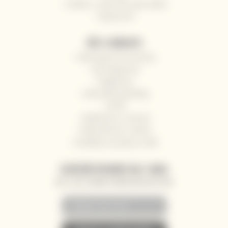
Pošlete s námi víno jako dárek
Impressum
VŠE O NÁKUPU
Odstoupení od smlouvy
Jak nakupovat
Registrace
Obchodní podmínky
GDPR
Reklamace a vrácení
Velkoobchod / Gastro
Dodávky na jachty a lodě
ZASÍLÁNÍ NOVINEK NA E-MAIL
AKCE, SLEVY A NOVINKY PŘEDNOSTNĚ NA VÁŠ E-MAIL