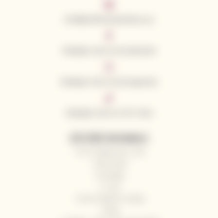
info@californianwines.eu
Sledujte nás na Facebooku
Sledujte nás na Instagramu
Sledujte nás na Tik Toku
UŽITEČNÉ INFORMACE
Proč nakupovat u nás
Naši vinaři
Kontakty
O nás
Často kladené otázky
Blog