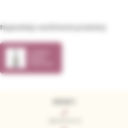
Naposledy navštívené produkty
Ca´Momi
Winery
Heartcraft
White
750ml
KONTAKTY
+420 776 773 713