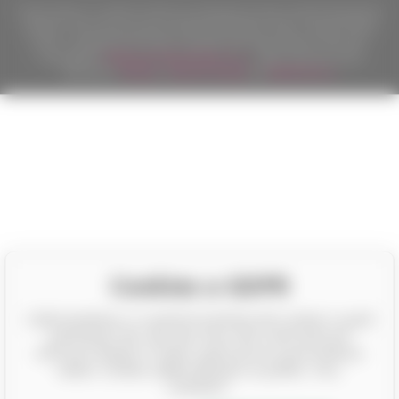
Podle zákona o evidenci tržeb je prodávající povinen vystavit kupujícímu
účtenku. Zároveň je povinen zaevidovat přijatou tržbu u správce daně
online; v případě technického výpadku pak nejpozději do 48 hodin.
Copyright ©
Californian Wines Export s.r.o.
2026. Všechna práva
vyhrazena.
Eshopy
a
webové stránky
od
BINARGON.cz
Cookies a GDPR
CalifornianWines.cz a partneři potřebují Váš souhlas k využití
jednotlivých dat, aby Vám mimo jiné mohli ukazovat
informace týkající se Vašich zájmů pomocí personalizace
reklam. Souhlas udělíte kliknutím na políčko "Ano,
souhlasím".