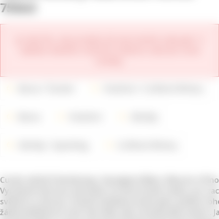
750ml
Je nám líto, ale produkt již není možné zakoupit. V
nabídce daného vinařství můžete zobrazit nové
ročníky.
Barva
Šumivé
Vinařství
Ca´Momi Winery
Barva
Vinařství
Odrůdy
Odrůdy
Sparkling
Ca´Momi Winery
Cuvée odrůd Chardonnay, Sauvignon Blanc, Muscat a Pino
Vyrobené šetrnou metodou na nerezovém tanku, pro za
svěžesti a čistoty. Krásně vybalancované jako symbol toh
žádná příležitost není tak malá, aby nezasloužila oslavit. J