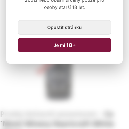
zboží nebo obsah určený pouze pro
osoby starší 18 let.
Dočasně nedostupné
Opustit stránku
18+
Je mi
Ca
´Momi Winery Heartcraft White