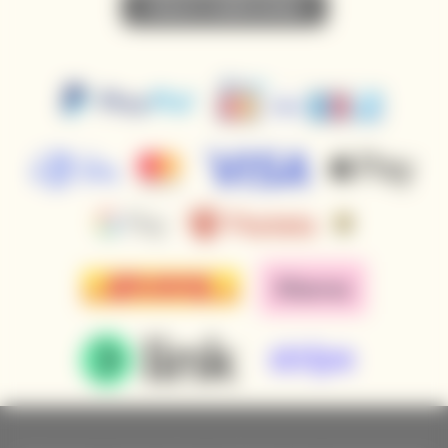
• PŘIHLÁSIT K ODBĚRU NOVINEK •