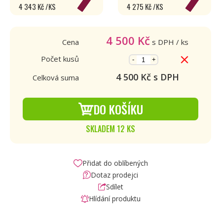
4 343 Kč /KS
4 275 Kč /KS
4 500
Kč
Cena
s DPH
/ ks
Počet kusů
-
+
4 500
Kč s DPH
Celková suma
DO KOŠÍKU
SKLADEM 12 KS
Přidat do oblíbených
Dotaz prodejci
Sdílet
Hlídání produktu