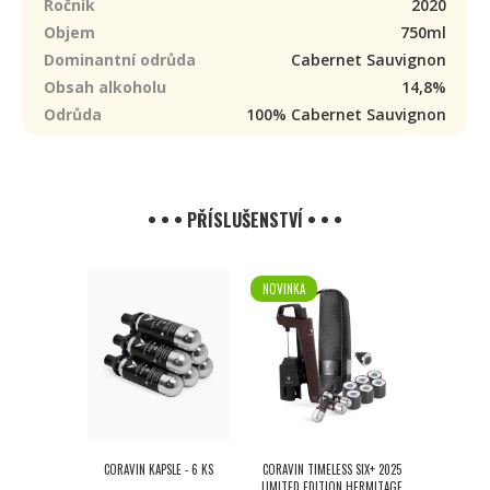
Ročník
2020
Objem
750ml
Dominantní odrůda
Cabernet Sauvignon
Obsah alkoholu
14,8%
Odrůda
100% Cabernet Sauvignon
• • • PŘÍSLUŠENSTVÍ • • •
NOVINKA
CORAVIN KAPSLE - 6 KS
CORAVIN TIMELESS SIX+ 2025
LIMITED EDITION HERMITAGE