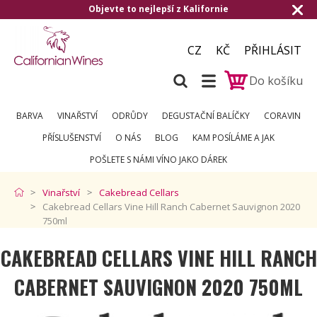
 z Kalifornie
Doručení zdarma od 1.500,-
CZ
KČ
PŘIHLÁSIT
Do košíku
BARVA
VINAŘSTVÍ
ODRŮDY
DEGUSTAČNÍ BALÍČKY
CORAVIN
PŘÍSLUŠENSTVÍ
O NÁS
BLOG
KAM POSÍLÁME A JAK
POŠLETE S NÁMI VÍNO JAKO DÁREK
Vinařství
Cakebread Cellars
Cakebread Cellars Vine Hill Ranch Cabernet Sauvignon 2020
750ml
CAKEBREAD CELLARS VINE HILL RANCH
CABERNET SAUVIGNON 2020 750ML