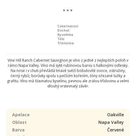
Cukernatost
Dochuť
Kyselinka
Tělo
Tříslovina
Vine Hill Ranch Cabernet Sauvignon je víno z jedné z nejlepších poloh v
rámci Napa Valley. Víno má sytě rubínovou barvu s fialkovými odlesky.
Na nose i v chuti převládá tmavé svěží bobulovité ovoce, ostružiny,
černý rybíz, borůvky spolu s pečícím kořením, tóny ořezané tužky a
grafitu. Víno má šťavnatou kyselinu, pevnou ale zralou tříslovinu a velmi
dlouhý vrstevnatý závěr.
Apelace
Oakville
Oblast
Napa Valley
Barva
Červené