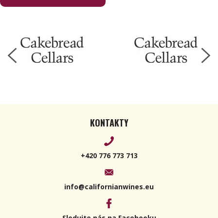
Sauvignon
2020 750ml
KONTAKTY
+420 776 773 713
info@californianwines.eu
Sledujte nás na Facebooku