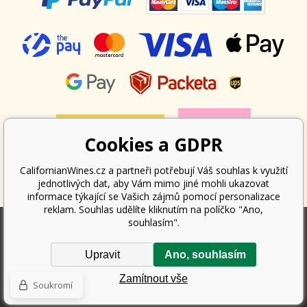
Cookies a GDPR
CalifornianWines.cz a partneři potřebují Váš souhlas k využití
jednotlivých dat, aby Vám mimo jiné mohli ukazovat
informace týkající se Vašich zájmů pomocí personalizace
reklam. Souhlas udělíte kliknutím na políčko "Ano,
souhlasím".
Podle zákona o evidenci tržeb je prodávající povinen vystavit kupujícímu
Upravit
Ano, souhlasím
účtenku. Zároveň je povinen zaevidovat přijatou tržbu u správce daně
online; v případě technického výpadku pak nejpozději do 48 hodin.
Zamítnout vše
Copyright ©
Californian Wines Export s.r.o.
2026. Všechna práva
Soukromí
vyhrazena.
Tvorba a pronájem eshopů
BINARGON.cz