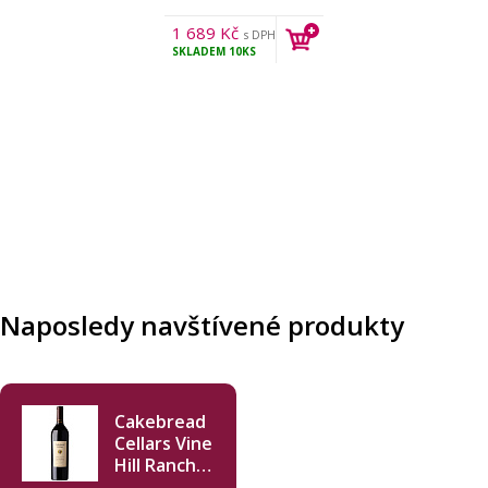
1 689
Kč
s DPH
SKLADEM
10KS
Naposledy navštívené produkty
Cakebread
Cellars Vine
Hill Ranch
Cabernet