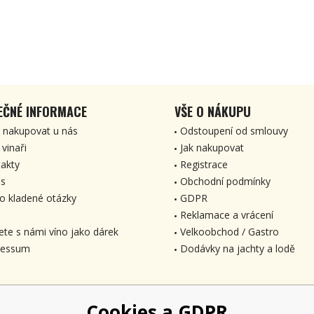
EČNÉ INFORMACE
VŠE O NÁKUPU
 nakupovat u nás
Odstoupení od smlouvy
 vinaři
Jak nakupovat
akty
Registrace
s
Obchodní podmínky
o kladené otázky
GDPR
Reklamace a vrácení
ete s námi víno jako dárek
Velkoobchod / Gastro
ressum
Dodávky na jachty a lodě
Cookies a GDPR