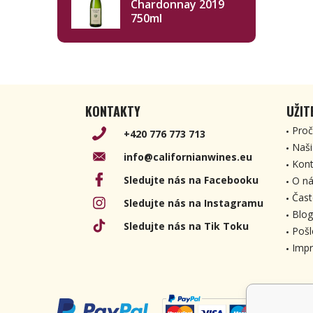
Chardonnay 2019
750ml
KONTAKTY
UŽIT
Proč
+420 776 773 713
Naši
info@californianwines.eu
Kont
Sledujte nás na Facebooku
O ná
Čast
Sledujte nás na Instagramu
Blog
Sledujte nás na Tik Toku
Pošl
Imp