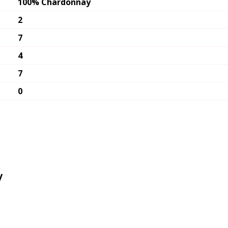
100% Chardonnay
2
7
4
7
0
y