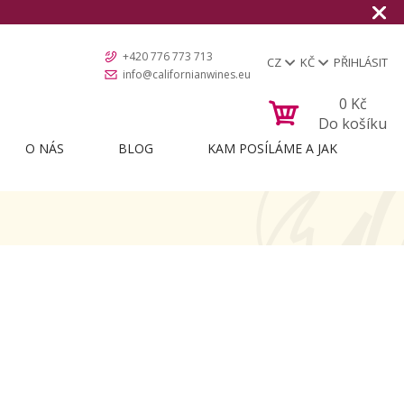
+420 776 773 713
CZ
KČ
PŘIHLÁSIT
info@californianwines.eu
0
Kč
Do košíku
O NÁS
BLOG
KAM POSÍLÁME A JAK