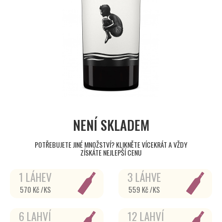
NENÍ SKLADEM
POTŘEBUJETE JINÉ MNOŽSTVÍ? KLIKNĚTE VÍCEKRÁT A VŽDY
ZÍSKÁTE NEJLEPŠÍ CENU
1 LÁHEV
3 LÁHVE
570 Kč /KS
559 Kč /KS
6 LAHVÍ
12 LAHVÍ