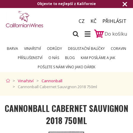
Objevte to nejlepší z Kalifornie
CZ
KČ
PŘIHLÁSIT
Do košíku
BARVA
VINAŘSTVÍ
ODRŮDY
DEGUSTAČNÍ BALÍČKY
CORAVIN
PŘÍSLUŠENSTVÍ
O NÁS
BLOG
KAM POSÍLÁME A JAK
POŠLETE S NÁMI VÍNO JAKO DÁREK
Vinařství
Cannonball
Cannonball Cabernet Sauvignon 2018 750ml
CANNONBALL CABERNET SAUVIGNON
2018 750ML