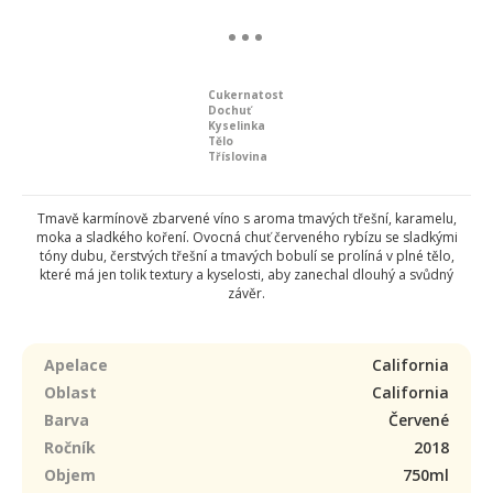
Cukernatost
Dochuť
Kyselinka
Tělo
Tříslovina
Tmavě karmínově zbarvené víno s aroma tmavých třešní, karamelu,
moka a sladkého koření. Ovocná chuť červeného rybízu se sladkými
tóny dubu, čerstvých třešní a tmavých bobulí se prolíná v plné tělo,
které má jen tolik textury a kyselosti, aby zanechal dlouhý a svůdný
závěr.
Apelace
California
Oblast
California
Barva
Červené
Ročník
2018
Objem
750ml