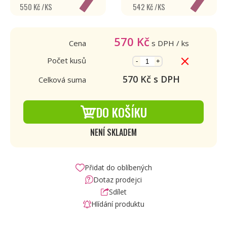
550 Kč /KS
542 Kč /KS
570
Kč
Cena
s DPH
/ ks
Počet kusů
-
+
570
Kč s DPH
Celková suma
DO KOŠÍKU
NENÍ SKLADEM
Přidat do oblíbených
Dotaz prodejci
Sdílet
Hlídání produktu