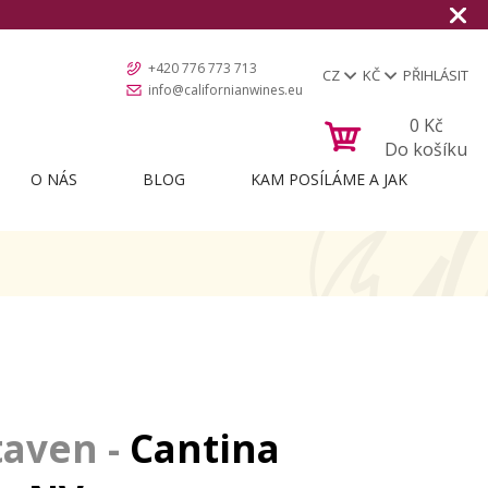
+420 776 773 713
CZ
KČ
PŘIHLÁSIT
info@californianwines.eu
0
Kč
Do košíku
O NÁS
BLOG
KAM POSÍLÁME A JAK
Cantina