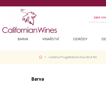
BARVA
VINAŘSTVÍ
ODRŮDY
DE
Cantina Progettidivini Due Brut NV
Barva