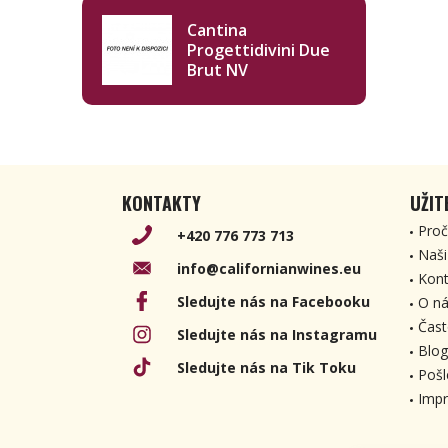
Cantina
Progettidivini Due
Brut NV
KONTAKTY
UŽIT
Proč
+420 776 773 713
Naši
info@californianwines.eu
Kont
Sledujte nás na Facebooku
O ná
Čast
Sledujte nás na Instagramu
Blog
Sledujte nás na Tik Toku
Pošl
Imp