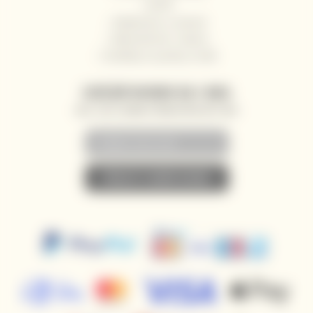
GDPR
Reklamace a vrácení
Velkoobchod / Gastro
Dodávky na jachty a lodě
ZASÍLÁNÍ NOVINEK NA E-MAIL
AKCE, SLEVY A NOVINKY PŘEDNOSTNĚ NA VÁŠ E-MAIL
• PŘIHLÁSIT K ODBĚRU NOVINEK •