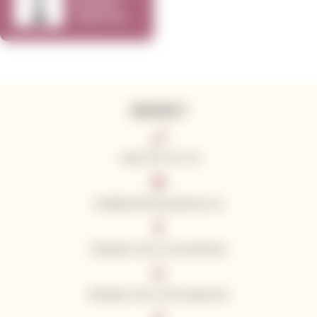
Browne
Cabernet
Sauvignon
2015 750ml
KONTAKTY
+420 776 773 713
info@californianwines.eu
Sledujte nás na Facebooku
Sledujte nás na Instagramu