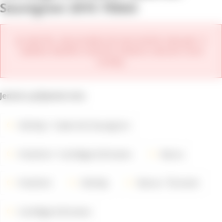
Sauvignon 2015 750ml
Je nám líto, ale produkt již není možné zakoupit. V
nabídce daného vinařství můžete zobrazit nové
ročníky.
Jemné a příjemné víno
Odrůdy
Cabernet Sauvignon
Vinařství
Cartlidge & Browne
Barva
Vinařství
Odrůdy
Barva
Červené
Cartlidge & Browne