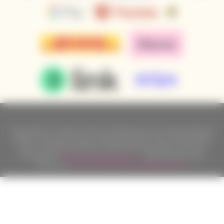
Podle zákona o evidenci tržeb je prodávající povinen vystavit kupujícímu
účtenku. Zároveň je povinen zaevidovat přijatou tržbu u správce daně
online; v případě technického výpadku pak nejpozději do 48 hodin.
Copyright ©
Californian Wines Export s.r.o.
2026. Všechna práva
vyhrazena.
Tvorba a pronájem eshopů
BINARGON.cz