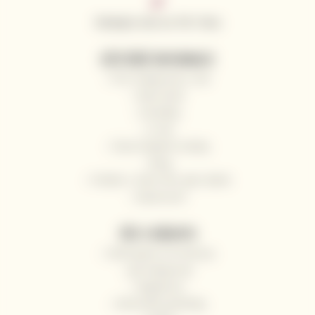
Sledujte nás na Tik Toku
UŽITEČNÉ INFORMACE
Proč nakupovat u nás
Naši vinaři
Kontakty
O nás
Často kladené otázky
Blog
Pošlete s námi víno jako dárek
Impressum
VŠE O NÁKUPU
Odstoupení od smlouvy
Jak nakupovat
Registrace
Obchodní podmínky