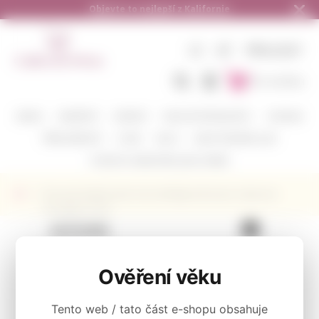
Doručení zdarma od 1.500,- do ČR a na 
CZ
KČ
PŘIHLÁSIT
Do košíku
BARVA
VINAŘSTVÍ
ODRŮDY
DEGUSTAČNÍ BALÍČKY
CORAVIN
PŘÍSLUŠENSTVÍ
O NÁS
BLOG
KAM POSÍLÁME A JAK
POŠLETE S NÁMI VÍNO JAKO DÁREK
Červené kalifornské vínoCartlidge & Browne Cabernet
Sauvignon 2015
KATEGORIE
Cabernet Sauvignon
Ověření věku
Tento web / tato část e-shopu obsahuje