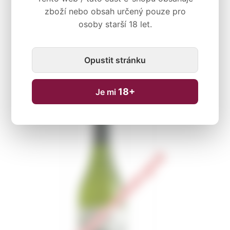
zboží nebo obsah určený pouze pro
osoby starší 18 let.
Opustit stránku
18+
Je mi
Dočasně nedostupné