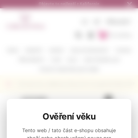
Doručení zdarma od 1.500,- do ČR a na Slovensko
CZ
KČ
PŘIHLÁSIT
Do košíku
BARVA
VINAŘSTVÍ
ODRŮDY
DEGUSTAČNÍ BALÍČKY
CORAVIN
PŘÍSLUŠENSTVÍ
O NÁS
BLOG
KAM POSÍLÁME A JAK
POŠLETE S NÁMI VÍNO JAKO DÁREK
Červené víno z Kalifornie Cherry Pie Tri County Pinot Noir 2017
KATEGORIE
Ověření věku
Červené
Tento web / tato část e-shopu obsahuje