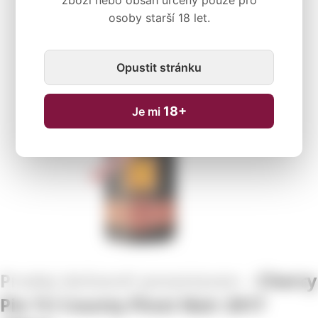
zboží nebo obsah určený pouze pro
osoby starší 18 let.
Dočasně nedostupné
Opustit stránku
18+
Je mi
Cherry
Pie Tri County Pinot Noir 2017