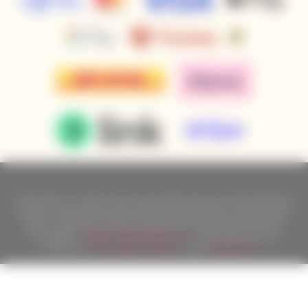
Podle zákona o evidenci tržeb je prodávající povinen vystavit kupujícímu
účtenku. Zároveň je povinen zaevidovat přijatou tržbu u správce daně
online; v případě technického výpadku pak nejpozději do 48 hodin.
Copyright ©
Californian Wines Export s.r.o.
2026. Všechna práva
vyhrazena.
Tvorbu webové stránky
zajistil
BINARGON.cz