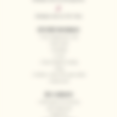
Sledujte nás na Tik Toku
UŽITEČNÉ INFORMACE
Proč nakupovat u nás
Naši vinaři
Kontakty
O nás
Často kladené otázky
Blog
Pošlete s námi víno jako dárek
Impressum
VŠE O NÁKUPU
Odstoupení od smlouvy
Jak nakupovat
Registrace