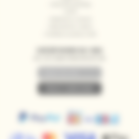
Obchodní podmínky
GDPR
Reklamace a vrácení
Velkoobchod / Gastro
Dodávky na jachty a lodě
ZASÍLÁNÍ NOVINEK NA E-MAIL
AKCE, SLEVY A NOVINKY PŘEDNOSTNĚ NA VÁŠ E-MAIL
• PŘIHLÁSIT K ODBĚRU NOVINEK •