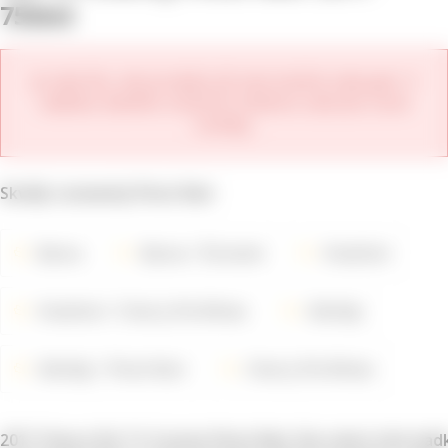
750ml
Je nám líto, ale produkt již není možné zakoupit. V
nabídce daného vinařství můžete zobrazit nové
ročníky.
Skvělý rozmanitý Pinot Noir
Barva
Barva
Červené
Vinařství
Vinařství
Cherry Pie Wines
Odrůdy
Odrůdy
Pinot Noir
Cherry Pie Wines
2017 Cherry Pie Tri County Pinot Noir Vás osloví vůní sla