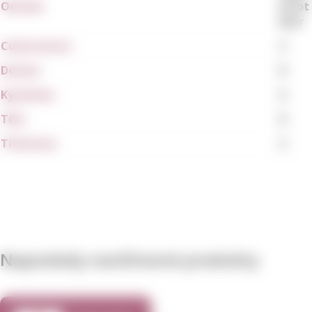
Odrůda
Pinot
Noir
Cukernatost
3
Dochuť
8
Kyselinka
6
Tělo
8
Tříslovina
3
Naposledy navštívené produkty