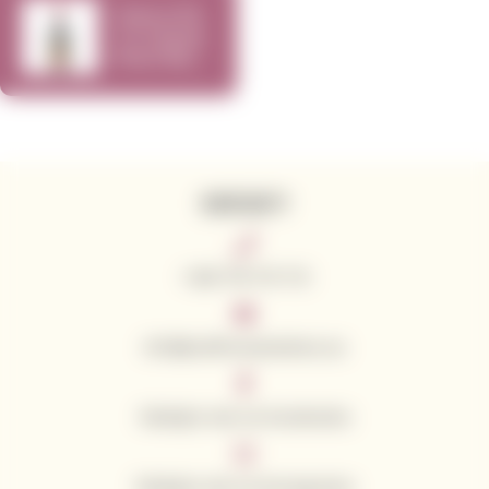
Cherry Pie
Tri County
Pinot Noir
2017 750ml
KONTAKTY
+420 776 773 713
info@californianwines.eu
Sledujte nás na Facebooku
Sledujte nás na Instagramu