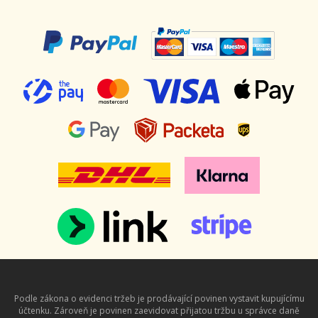
Podle zákona o evidenci tržeb je prodávající povinen vystavit kupujícímu
účtenku. Zároveň je povinen zaevidovat přijatou tržbu u správce daně