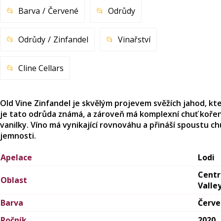
Barva
Červené
Odrůdy
Odrůdy
Zinfandel
Vinařství
Cline Cellars
Old Vine Zinfandel je skvělým projevem svěžích jahod, kt
je tato odrůda známá, a zároveň má komplexní chuť kořen
vanilky. Víno má vynikající rovnováhu a přináší spoustu ch
jemnosti.
Apelace
Lodi
Centr
Oblast
Valle
Barva
Červ
Ročník
2020