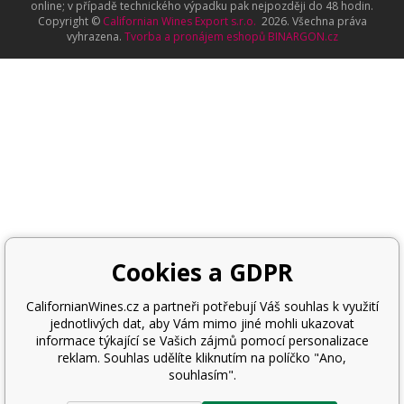
online; v případě technického výpadku pak nejpozději do 48 hodin.
Copyright ©
Californian Wines Export s.r.o.
2026. Všechna práva
vyhrazena.
Tvorba a pronájem eshopů
BINARGON.cz
Cookies a GDPR
CalifornianWines.cz a partneři potřebují Váš souhlas k využití
jednotlivých dat, aby Vám mimo jiné mohli ukazovat
informace týkající se Vašich zájmů pomocí personalizace
reklam. Souhlas udělíte kliknutím na políčko "Ano,
souhlasím".