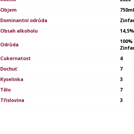
Objem
750m
Dominantní odrůda
Zinfa
Obsah alkoholu
14,5%
100%
Odrůda
Zinfa
Cukernatost
4
Dochuť
7
Kyselinka
3
Tělo
7
Tříslovina
3