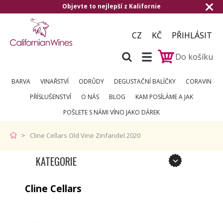
Objevte to nejlepší z Kalifornie
CZ
KČ
PŘIHLÁSIT
Do košíku
BARVA
VINAŘSTVÍ
ODRŮDY
DEGUSTAČNÍ BALÍČKY
CORAVIN
PŘÍSLUŠENSTVÍ
O NÁS
BLOG
KAM POSÍLÁME A JAK
POŠLETE S NÁMI VÍNO JAKO DÁREK
Cline Cellars Old Vine Zinfandel 2020
KATEGORIE
Cline Cellars