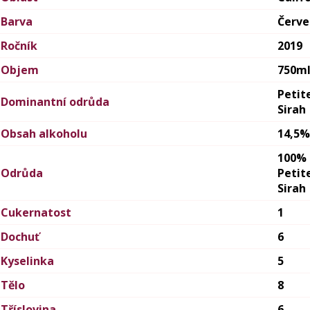
Barva
Červ
Ročník
2019
Objem
750m
Petit
Dominantní odrůda
Sirah
Obsah alkoholu
14,5%
100%
Odrůda
Petit
Sirah
Cukernatost
1
Dochuť
6
Kyselinka
5
Tělo
8
Tříslovina
6