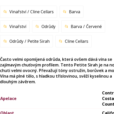
Vinařství
Cline Cellars
Barva
Vinařství
Odrůdy
Barva
Červené
Odrůdy
Petite Sirah
Cline Cellars
Často velmi opomíjená odrůda, která ovšem dává vína se
zajímavým chuťovým profilem. Tento Petite Sirah je na no
chuti velmi ovocný. Převažují tóny ostružin, borůvek a mo
Vína má plné tělo, s hladkou tříslovinou, svěží kyselinou a
dlouhým závěrem.
Contr
Apelace
Costa
Coun
Oblast
Calif