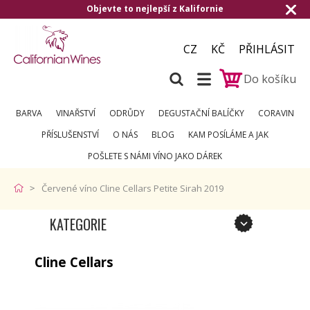
Objevte to nejlepší z Kalifornie
Doru
CZ
KČ
PŘIHLÁSIT
Do košíku
BARVA
VINAŘSTVÍ
ODRŮDY
DEGUSTAČNÍ BALÍČKY
CORAVIN
PŘÍSLUŠENSTVÍ
O NÁS
BLOG
KAM POSÍLÁME A JAK
POŠLETE S NÁMI VÍNO JAKO DÁREK
Červené víno Cline Cellars Petite Sirah 2019
KATEGORIE
Cline Cellars