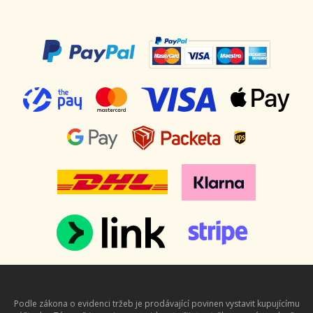
Podle zákona o evidenci tržeb je prodávající povinen vystavit kupujícímu