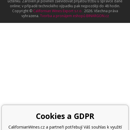
účtenku. Zároveň je povinen zaevidovat přijatou tržbu u správce daně
online; v případě technického výpadku pak nejpozději do 48 hodin.
Copyright ©
Californian Wines Export s.r.o.
2026. Všechna práva
vyhrazena.
Tvorba a pronájem eshopů
BINARGON.cz
Cookies a GDPR
CalifornianWines.cz a partneři potřebují Váš souhlas k využití