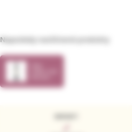
Naposledy navštívené produkty
Cline
Cellars Late
Harvest
Mourvedre
2016 375ml
KONTAKTY