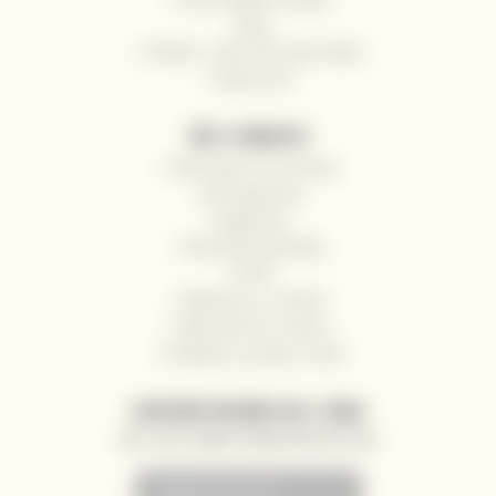
Blog
Pošlete s námi víno jako dárek
Impressum
VŠE O NÁKUPU
Odstoupení od smlouvy
Jak nakupovat
Registrace
Obchodní podmínky
GDPR
Reklamace a vrácení
Velkoobchod / Gastro
Dodávky na jachty a lodě
ZASÍLÁNÍ NOVINEK NA E-MAIL
AKCE, SLEVY A NOVINKY PŘEDNOSTNĚ NA VÁŠ E-MAIL