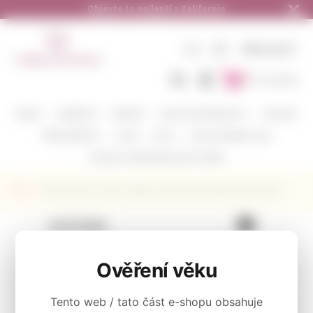
Doručení zdarma od 1.500,- do ČR a na Slovensko
CZ
KČ
PŘIHLÁSIT
Do košíku
BARVA
VINAŘSTVÍ
ODRŮDY
DEGUSTAČNÍ BALÍČKY
CORAVIN
PŘÍSLUŠENSTVÍ
O NÁS
BLOG
KAM POSÍLÁME A JAK
POŠLETE S NÁMI VÍNO JAKO DÁREK
Červené víno Cline Cellars Late Harvest Mourvedre 2016.
KATEGORIE
Cline Cellars
Ověření věku
Tento web / tato část e-shopu obsahuje