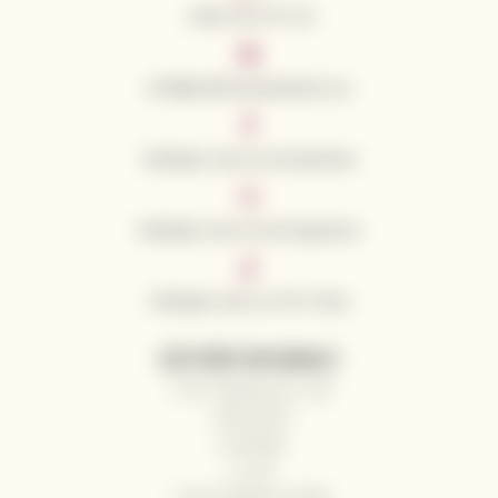
+420 776 773 713
info@californianwines.eu
Sledujte nás na Facebooku
Sledujte nás na Instagramu
Sledujte nás na Tik Toku
UŽITEČNÉ INFORMACE
Proč nakupovat u nás
Naši vinaři
Kontakty
O nás
Často kladené otázky