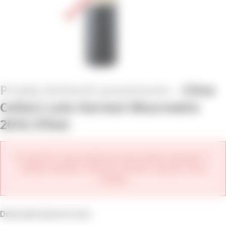
Cline
Cellars Late Harvest Mourvedre
2016 375ml
Je nám líto, ale produkt již není možné zakoupit. V
nabídce daného vinařství můžete zobrazit nové
ročníky.
Dokonalé dezertní víno