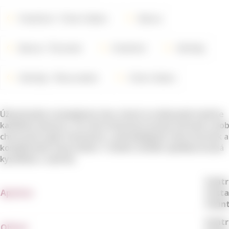
Vinařství
Cline Cellars
Barva
Barva
Červené
Vinařství
Odrůdy
Odrůdy
Mourvedre
Cline Cellars
Úžasně plné a komplexní víno, které se dokonale hodí ke
každému dezertu. Ve vůni intenzivní aroma švestek a bobu
chuti poté opět intenzivní, s převládajícím tóny švestek a
komplexními tóny květin. V závěru skvěle vybalancovaná
kyselinka s cukrem.
Contr
Apelace
Costa
Coun
Centr
Oblast