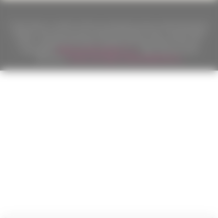
Podle zákona o evidenci tržeb je prodávající povinen vystavit kupujícímu
účtenku. Zároveň je povinen zaevidovat přijatou tržbu u správce daně
online; v případě technického výpadku pak nejpozději do 48 hodin.
Copyright ©
Californian Wines Export s.r.o.
2026. Všechna práva
vyhrazena.
Tvorba a pronájem eshopů
BINARGON.cz