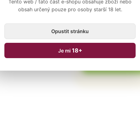
910 Kč /KS
892 
Tento web / tato část e-shopu obsahuje zboží nebo
obsah určený pouze pro osoby starší 18 let.
Opustit stránku
Poč
Celko
18+
Je mi