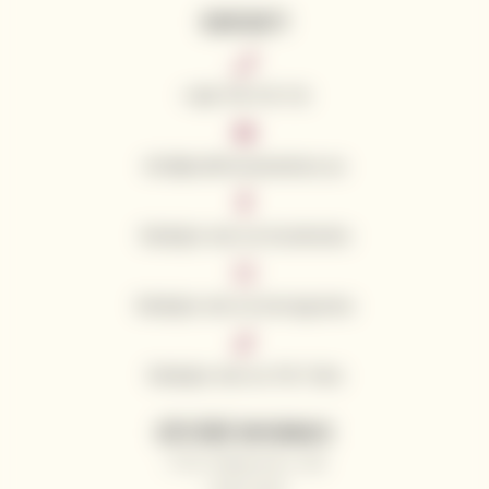
KONTAKTY
+420 776 773 713
info@californianwines.eu
Sledujte nás na Facebooku
Sledujte nás na Instagramu
Sledujte nás na Tik Toku
UŽITEČNÉ INFORMACE
Proč nakupovat u nás
Naši vinaři