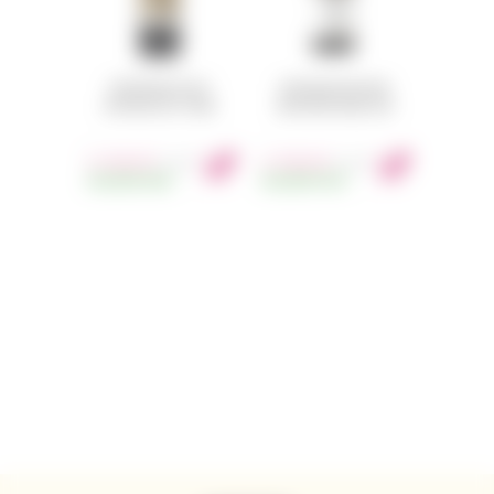
CONTINUUM ESTATE
CONTINUUM SENTIUM
NOVICIUM 2021 750ML
SAUVIGNON BLANC 2023
5 100
Kč
2 190
Kč
s DPH
s DPH
SKLADEM
42KS
SKLADEM
73KS