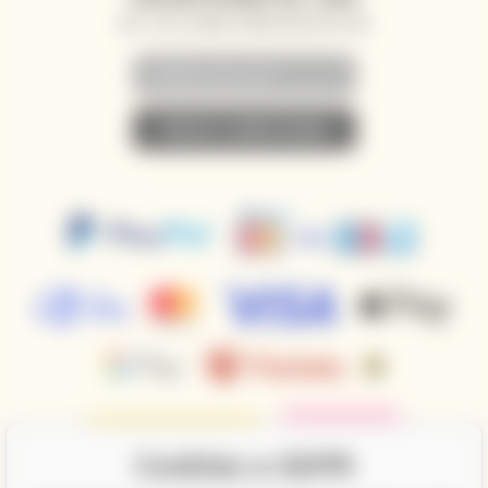
AKCE, SLEVY A NOVINKY PŘEDNOSTNĚ NA VÁŠ E-MAIL
• PŘIHLÁSIT K ODBĚRU NOVINEK •
Cookies a GDPR