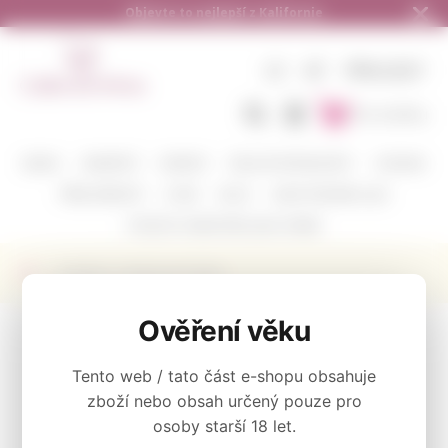
 Kalifornie
Doručení zdarma od 1.500,- d
CZ
KČ
PŘIHLÁSIT
Do košíku
BARVA
VINAŘSTVÍ
ODRŮDY
DEGUSTAČNÍ BALÍČKY
CORAVIN
PŘÍSLUŠENSTVÍ
O NÁS
BLOG
KAM POSÍLÁME A JAK
POŠLETE S NÁMI VÍNO JAKO DÁREK
Výrobce Continuum Estate
KATEGORIE
Ověření věku
Tento web / tato část e-shopu obsahuje
BARVA
zboží nebo obsah určený pouze pro
osoby starší 18 let.