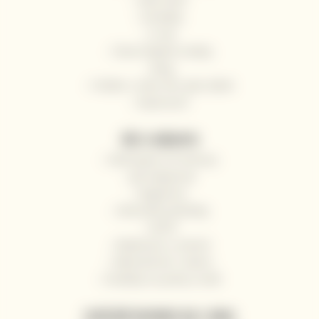
Kontakty
O nás
Často kladené otázky
Blog
Pošlete s námi víno jako dárek
Impressum
VŠE O NÁKUPU
Odstoupení od smlouvy
Jak nakupovat
Registrace
Obchodní podmínky
GDPR
Reklamace a vrácení
Velkoobchod / Gastro
Dodávky na jachty a lodě
ZASÍLÁNÍ NOVINEK NA E-MAIL