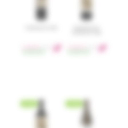
CONTINUUM 2021 750ML
CONTINUUM ESTATE
NOVICIUM 2019 750ML
8 200
Kč
5 250
Kč
s DPH
s DPH
SKLADEM
69KS
SKLADEM
59KS
NOVINKA
NOVINKA