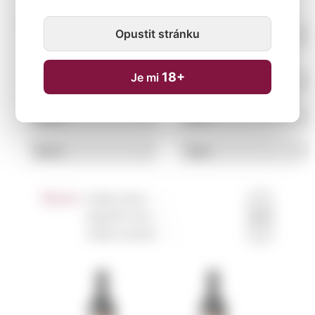
Opustit stránku
18+
Je mi
Řazení:
Podle názvu ↑
↓
Nejnižší cena ↑
↓
Podle novinek ↑
↓