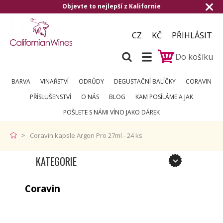
Objevte to nejlepší z Kalifornie
CZ
KČ
PŘIHLÁSIT
Do košíku
BARVA
VINAŘSTVÍ
ODRŮDY
DEGUSTAČNÍ BALÍČKY
CORAVIN
PŘÍSLUŠENSTVÍ
O NÁS
BLOG
KAM POSÍLÁME A JAK
POŠLETE S NÁMI VÍNO JAKO DÁREK
Coravin kapsle Argon Pro 27ml - 24 ks
KATEGORIE
Coravin