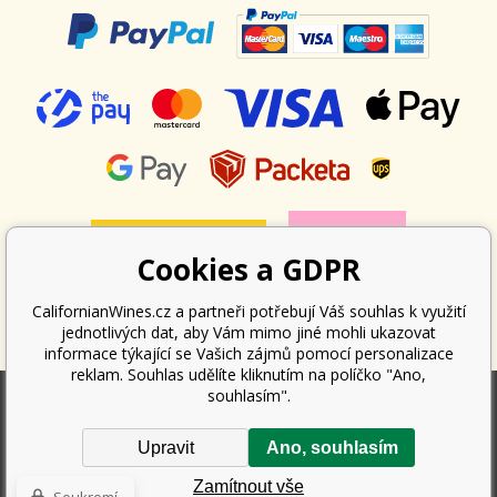
Cookies a GDPR
CalifornianWines.cz a partneři potřebují Váš souhlas k využití
jednotlivých dat, aby Vám mimo jiné mohli ukazovat
informace týkající se Vašich zájmů pomocí personalizace
reklam. Souhlas udělíte kliknutím na políčko "Ano,
souhlasím".
Podle zákona o evidenci tržeb je prodávající povinen vystavit kupujícímu
Upravit
Ano, souhlasím
účtenku. Zároveň je povinen zaevidovat přijatou tržbu u správce daně
online; v případě technického výpadku pak nejpozději do 48 hodin.
Zamítnout vše
Copyright ©
Californian Wines Export s.r.o.
2026. Všechna práva