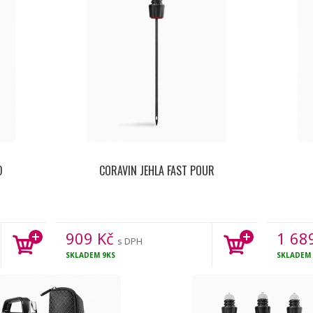
D
CORAVIN JEHLA FAST POUR
909
Kč
1 68
s DPH
SKLADEM
9KS
SKLADEM