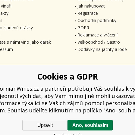
 vinaři
Jak nakupovat
akty
Registrace
s
Obchodní podmínky
o kladené otázky
GDPR
Reklamace a vrácení
ete s námi víno jako dárek
Velkoobchod / Gastro
ressum
Dodávky na jachty a lodě
Cookies a GDPR
fornianWines.cz a partneři potřebují Váš souhlas k vy
jednotlivých dat, aby Vám mimo jiné mohli ukazova
formace týkající se Vašich zájmů pomocí personaliz
m. Souhlas udělíte kliknutím na políčko "Ano, souhl
Upravit
Ano, souhlasím