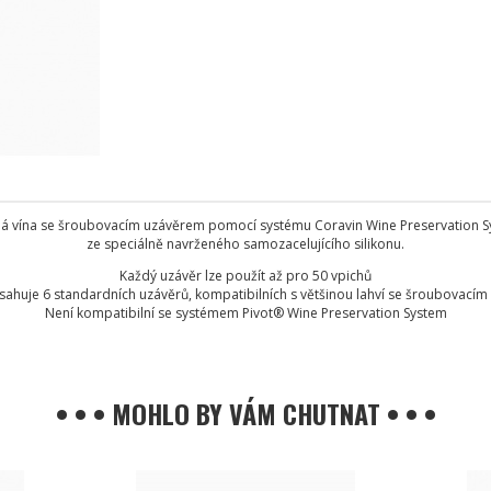
á vína se šroubovacím uzávěrem pomocí systému Coravin Wine Preservation Sys
ze speciálně navrženého samozacelujícího silikonu.
Každý uzávěr lze použít až pro 50 vpichů
sahuje 6 standardních uzávěrů, kompatibilních s většinou lahví se šroubovací
Není kompatibilní se systémem Pivot® Wine Preservation System
• • • MOHLO BY VÁM CHUTNAT • • •