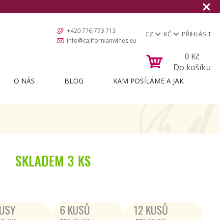
+420 776 773 713
CZ
KČ
PŘIHLÁSIT
info@californianwines.eu
0
Kč
Do košíku
O NÁS
BLOG
KAM POSÍLÁME A JAK
SKLADEM
3 KS
KUSY
6 KUSŮ
12 KUSŮ