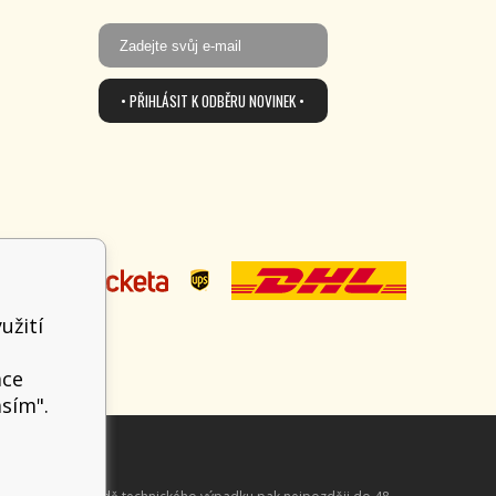
• PŘIHLÁSIT K ODBĚRU NOVINEK •
užití
t
ace
asím".