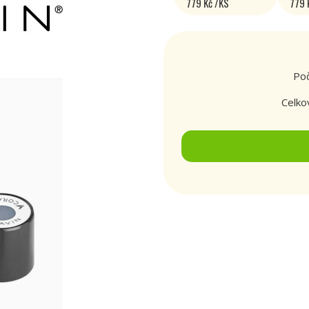
779 Kč /KS
779 
Poč
Celko