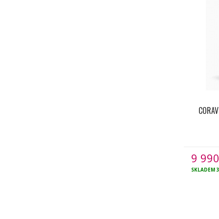
CORAVI
9 99
SKLADEM
3