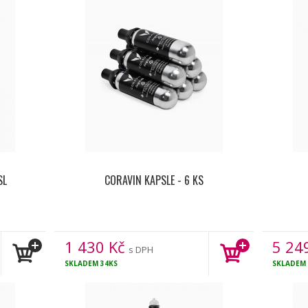
SL
CORAVIN KAPSLE - 6 KS
1 430
Kč
5 24
s DPH
SKLADEM
34KS
SKLADEM