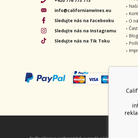
+420 776 773 713
Naši
info@californianwines.eu
Kont
Sledujte nás na Facebooku
O ná
Čast
Sledujte nás na Instagramu
Blog
Sledujte nás na Tik Toku
Pošl
Imp
Cali
in
rekla