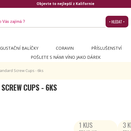
Objevte to nejlepší z Kalifornie
• HLEDAT •
GUSTAČNÍ BALÍČKY
CORAVIN
PŘÍSLUŠENSTVÍ
POŠLETE S NÁMI VÍNO JAKO DÁREK
tandard Screw Cups - 6ks
 SCREW CUPS - 6KS
1 KUS
3 