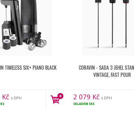
N TIMELESS SIX+ PIANO BLACK
CORAVIN - SADA 3 JEHEL STA
VINTAGE, FAST POUR
0
Kč
2 079
Kč
s DPH
s DPH
KS
SKLADEM
5KS