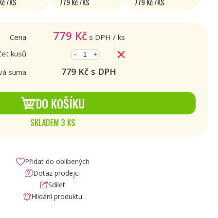
Kč /KS
779 Kč /KS
779 Kč /KS
779
Kč
Cena
s DPH
/ ks
et kusů
-
+
779
Kč s DPH
vá suma
DO KOŠÍKU
SKLADEM 3 KS
Přidat do oblíbených
Dotaz prodejci
Sdílet
Hlídání produktu