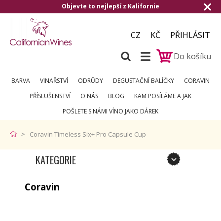
Objevte to nejlepší z Kalifornie
CZ
KČ
PŘIHLÁSIT
Do košíku
BARVA
VINAŘSTVÍ
ODRŮDY
DEGUSTAČNÍ BALÍČKY
CORAVIN
PŘÍSLUŠENSTVÍ
O NÁS
BLOG
KAM POSÍLÁME A JAK
POŠLETE S NÁMI VÍNO JAKO DÁREK
Coravin Timeless Six+ Pro Capsule Cup
KATEGORIE
Coravin