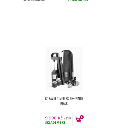
CORAVIN TIMELESS SIX+ PIANO
BLACK
9 990
Kč
s DPH
SKLADEM
3KS