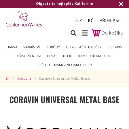
ie
Doručení zdarma od 1.500,- do ČR a na
CZ
KČ
PŘIHLÁSIT
Do košíku
BARVA
VINAŘSTVÍ
ODRŮDY
DEGUSTAČNÍ BALÍČKY
CORAVIN
PŘÍSLUŠENSTVÍ
O NÁS
BLOG
KAM POSÍLÁME A JAK
POŠLETE S NÁMI VÍNO JAKO DÁREK
Coravin
Coravin Universal Metal Base
CORAVIN UNIVERSAL METAL BASE