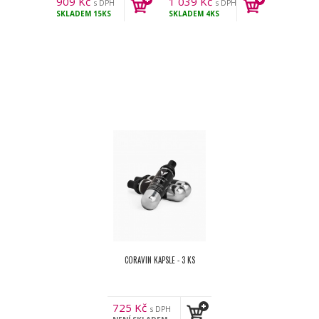
909
Kč
1 039
Kč
s DPH
s DPH
SKLADEM
15KS
SKLADEM
4KS
CORAVIN KAPSLE - 3 KS
725
Kč
s DPH