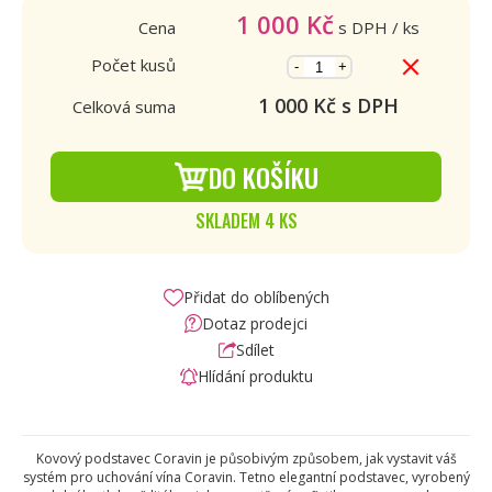
1 000
Kč
Cena
s DPH
/ ks
Počet kusů
-
+
1 000
Kč s DPH
Celková suma
DO KOŠÍKU
SKLADEM 4 KS
Přidat do oblíbených
Dotaz prodejci
Sdílet
Hlídání produktu
Kovový podstavec Coravin je působivým způsobem, jak vystavit váš
systém pro uchování vína Coravin. Tetno elegantní podstavec, vyrobený