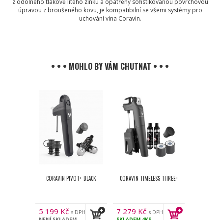
z odolného tlakově litého zinku a opatřený sofistikovanou povrchovou
úpravou z broušeného kovu, je kompatibilní se všemi systémy pro
uchování vína Coravin.
• • • MOHLO BY VÁM CHUTNAT • • •
CORAVIN PIVOT+ BLACK
CORAVIN TIMELESS THREE+
5 199
Kč
7 279
Kč
s DPH
s DPH
NENÍ SKLADEM
SKLADEM
4KS