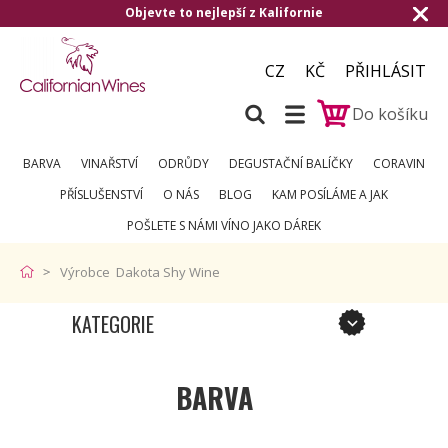
Objevte to nejlepší z Kalifornie
CZ
KČ
PŘIHLÁSIT
Do košíku
BARVA
VINAŘSTVÍ
ODRŮDY
DEGUSTAČNÍ BALÍČKY
CORAVIN
PŘÍSLUŠENSTVÍ
O NÁS
BLOG
KAM POSÍLÁME A JAK
POŠLETE S NÁMI VÍNO JAKO DÁREK
Výrobce Dakota Shy Wine
KATEGORIE
BARVA