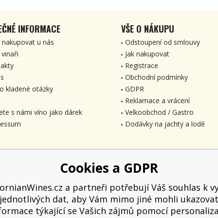
EČNÉ INFORMACE
VŠE O NÁKUPU
 nakupovat u nás
Odstoupení od smlouvy
 vinaři
Jak nakupovat
akty
Registrace
s
Obchodní podmínky
o kladené otázky
GDPR
Reklamace a vrácení
ete s námi víno jako dárek
Velkoobchod / Gastro
ressum
Dodávky na jachty a lodě
Cookies a GDPR
fornianWines.cz a partneři potřebují Váš souhlas k vy
jednotlivých dat, aby Vám mimo jiné mohli ukazova
formace týkající se Vašich zájmů pomocí personaliz