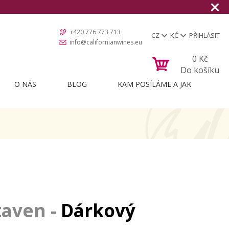
+420 776 773 713
CZ
KČ
PŘIHLÁSIT
info@californianwines.eu
0
Kč
Do košíku
O NÁS
BLOG
KAM POSÍLÁME A JAK
Dárkový