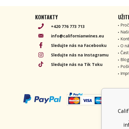
KONTAKTY
UŽIT
Proč
+420 776 773 713
Naši
info@californianwines.eu
Kont
Sledujte nás na Facebooku
O ná
Čast
Sledujte nás na Instagramu
Blog
Sledujte nás na Tik Toku
Pošl
Imp
Cali
in