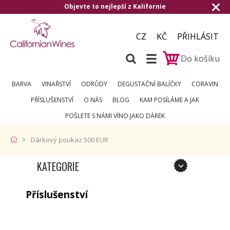
Objevte to nejlepší z Kalifornie
CZ
KČ
PŘIHLÁSIT
Do košíku
BARVA
VINAŘSTVÍ
ODRŮDY
DEGUSTAČNÍ BALÍČKY
CORAVIN
PŘÍSLUŠENSTVÍ
O NÁS
BLOG
KAM POSÍLÁME A JAK
POŠLETE S NÁMI VÍNO JAKO DÁREK
Dárkový poukaz 500 EUR
KATEGORIE
Příslušenství