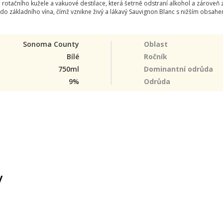
tačního kužele a vakuové destilace, která šetrně odstraní alkohol a zároveň z
do základního vína, čímž vznikne živý a lákavý Sauvignon Blanc s nižším obsahem
Sonoma County
Oblast
Bílé
Ročník
750ml
Dominantní odrůda
9%
Odrůda
y