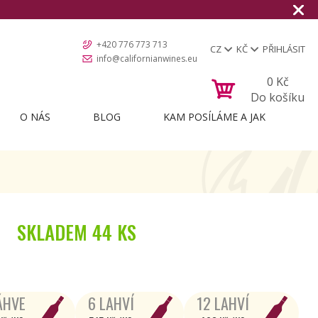
+420 776 773 713
CZ
KČ
PŘIHLÁSIT
info@californianwines.eu
0
Kč
Do košíku
O NÁS
BLOG
KAM POSÍLÁME A JAK
SKLADEM
44 KS
ÁHVE
6 LAHVÍ
12 LAHVÍ