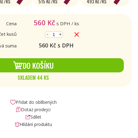
Kč /KS
515 Kč /KS
493 Kč /KS
560
Kč
Cena
s DPH
/ ks
et kusů
-
+
560
Kč s DPH
vá suma
DO KOŠÍKU
SKLADEM 44 KS
Přidat do oblíbených
Dotaz prodejci
Sdílet
Hlídání produktu