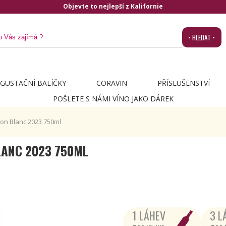
Objevte to nejlepší z Kalifornie
• HLEDAT •
GUSTAČNÍ BALÍČKY
CORAVIN
PŘÍSLUŠENSTVÍ
POŠLETE S NÁMI VÍNO JAKO DÁREK
on Blanc 2023 750ml
LANC 2023 750ML
1 LÁHEV
3 L