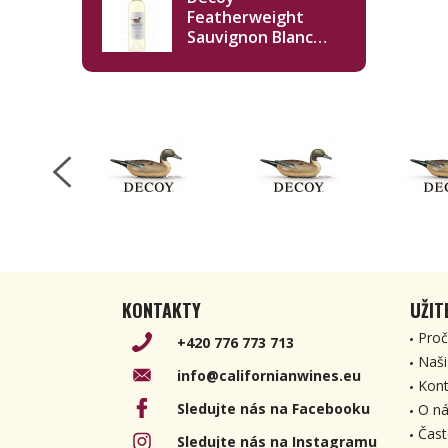
Featherweight
Sauvignon Blanc
2023 750ml
KONTAKTY
UŽIT
Proč
+420 776 773 713
Naši
info@californianwines.eu
Kont
Sledujte nás na Facebooku
O ná
Čast
Sledujte nás na Instagramu