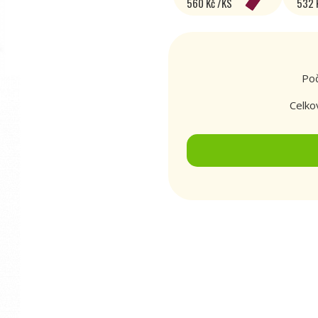
560 Kč /KS
532 
Poč
Celko