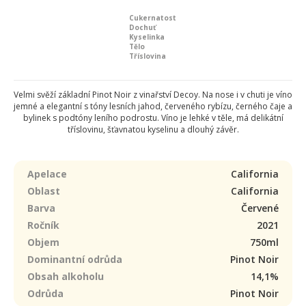
Cukernatost
Dochuť
Kyselinka
Tělo
Tříslovina
Velmi svěží základní Pinot Noir z vinařství Decoy. Na nose i v chuti je víno
jemné a elegantní s tóny lesních jahod, červeného rybízu, černého čaje a
bylinek s podtóny leního podrostu. Víno je lehké v těle, má delikátní
tříslovinu, šťavnatou kyselinu a dlouhý závěr.
Apelace
California
Oblast
California
Barva
Červené
Ročník
2021
Objem
750ml
Dominantní odrůda
Pinot Noir
Obsah alkoholu
14,1%
Odrůda
Pinot Noir