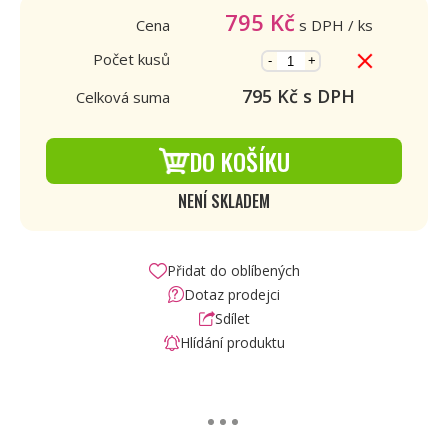
795
Kč
Cena
s DPH
/ ks
Počet kusů
-
+
795
Kč s DPH
Celková suma
DO KOŠÍKU
NENÍ SKLADEM
Přidat do oblíbených
Dotaz prodejci
Sdílet
Hlídání produktu