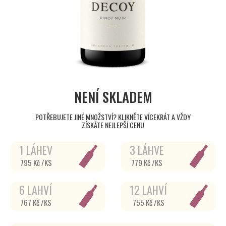
NENÍ SKLADEM
POTŘEBUJETE JINÉ MNOŽSTVÍ? KLIKNĚTE VÍCEKRÁT A VŽDY
ZÍSKÁTE NEJLEPŠÍ CENU
1 LÁHEV
3 LÁHVE
795 Kč /KS
779 Kč /KS
6 LAHVÍ
12 LAHVÍ
767 Kč /KS
755 Kč /KS