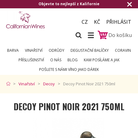
e to nejlepší z Kalifornie
Doručení zdarm
CZ
KČ
PŘIHLÁSIT
Do košíku
BARVA
VINAŘSTVÍ
ODRŮDY
DEGUSTAČNÍ BALÍČKY
CORAVIN
PŘÍSLUŠENSTVÍ
O NÁS
BLOG
KAM POSÍLÁME A JAK
POŠLETE S NÁMI VÍNO JAKO DÁREK
Vinařství
Decoy
Decoy Pinot Noir 2021 750ml
DECOY PINOT NOIR 2021 750ML