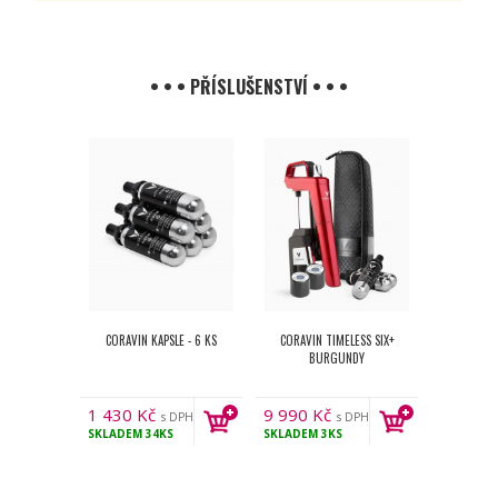
• • • PŘÍSLUŠENSTVÍ • • •
CORAVIN KAPSLE - 6 KS
CORAVIN TIMELESS SIX+
BURGUNDY
1 430
Kč
9 990
Kč
s DPH
s DPH
SKLADEM
34KS
SKLADEM
3KS