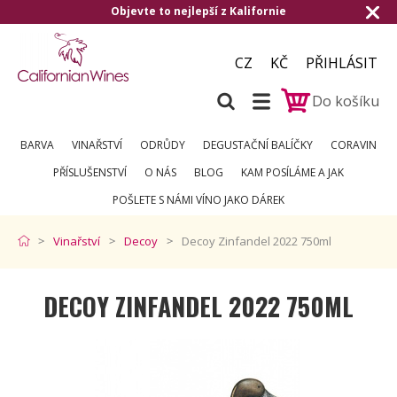
Objevte to nejlepší z Kalifornie
CZ
KČ
PŘIHLÁSIT
Do košíku
BARVA
VINAŘSTVÍ
ODRŮDY
DEGUSTAČNÍ BALÍČKY
CORAVIN
PŘÍSLUŠENSTVÍ
O NÁS
BLOG
KAM POSÍLÁME A JAK
POŠLETE S NÁMI VÍNO JAKO DÁREK
Vinařství
Decoy
Decoy Zinfandel 2022 750ml
DECOY ZINFANDEL 2022 750ML