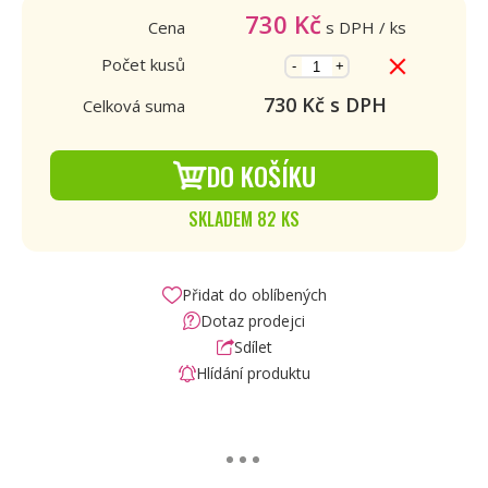
730
Kč
Cena
s DPH
/ ks
Počet kusů
-
+
730
Kč s DPH
Celková suma
DO KOŠÍKU
SKLADEM 82 KS
Přidat do oblíbených
Dotaz prodejci
Sdílet
Hlídání produktu