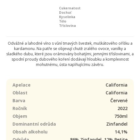
Cukernatost
Dochuť
Kyselinka
Tělo
Tříslovina
Odvážné a lahodné víno s vůní tmavých švestek, muškátového oříšku a
kardamonu. Na patře se objevují chutě zralého ovoce, vanilky a
sladkého dubu, které jsou orámovány bohatými, jemnými tříslovinami, a
spodní proudy dubového koření dodávají hloubku a komplexnost
mohutnému, ústa naplňujícímu závěru.
Apelace
California
Oblast
California
Barva
Červené
Ročník
2022
Objem
750ml
Dominantní odrůda
Zinfandel
Obsah alkoholu
14,1%
Odrůda
86% Zinfandel, 12% Petite