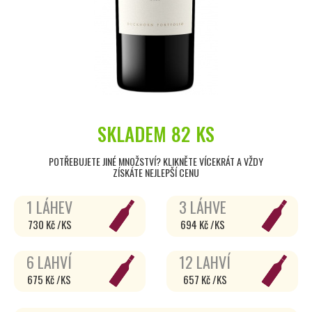
SKLADEM
82 KS
POTŘEBUJETE JINÉ MNOŽSTVÍ? KLIKNĚTE VÍCEKRÁT A VŽDY
ZÍSKÁTE NEJLEPŠÍ CENU
1 LÁHEV
3 LÁHVE
730 Kč /KS
694 Kč /KS
6 LAHVÍ
12 LAHVÍ
675 Kč /KS
657 Kč /KS