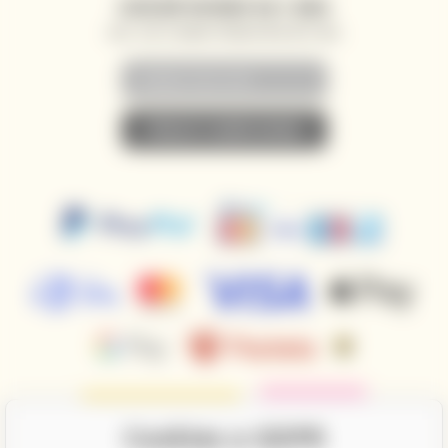
ZASÍLÁNÍ NOVINEK NA E-MAIL
AKCE, SLEVY A NOVINKY PŘEDNOSTNĚ NA VÁŠ E-MAIL
• PŘIHLÁSIT K ODBĚRU NOVINEK •
Cookies a GDPR