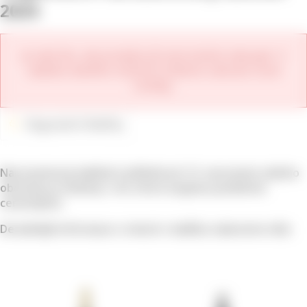
2024
Je nám líto, ale produkt již není možné zakoupit. V
nabídce daného vinařství můžete zobrazit nové
ročníky.
Degustační Balíčky
Narozeninový balíček k příležitosti 13. narozenin našeho
obchodu je složený z vín, která zaujmou poměrem
cena/výkon.
Detailnější informace o vínech v balíčku naleznete níže.