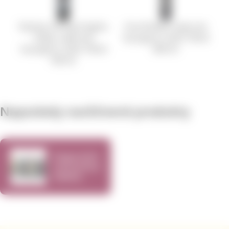
Rodney Strong Knights
Vina Robles Cabernet
Valley Cabernet
Sauvignon 2020 750ml
Sauvignon 2020 750ml
890 Kč
990 Kč
Naposledy navštívené produkty
Degustační
narozeninový
balíček
2024