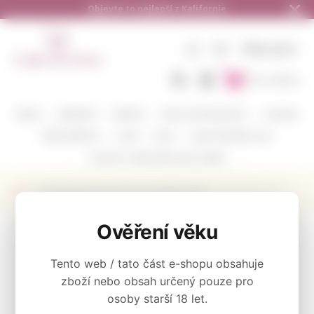
ornie
Doručení zdarma od 1.500,- do ČR a
CZ
KČ
PŘIHLÁSIT
Do košíku
BARVA
VINAŘSTVÍ
ODRŮDY
DEGUSTAČNÍ BALÍČKY
CORAVIN
PŘÍSLUŠENSTVÍ
O NÁS
BLOG
KAM POSÍLÁME A JAK
POŠLETE S NÁMI VÍNO JAKO DÁREK
Degustační narozeninový balíček 2024
KATEGORIE
Ověření věku
Degustační Balíčky
Tento web / tato část e-shopu obsahuje
zboží nebo obsah určený pouze pro
osoby starší 18 let.