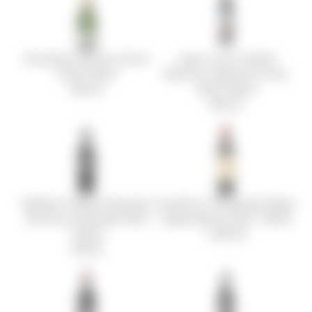
Domaine Carneros Brut
Lapis Luna Limited
2018 750ml
Reserve Cabernet Franc
990 Kč
2020 750ml
590 Kč
Mettler Family Vineyards
Duckhorn Vineyards Napa
Old Vine Zinfandel 2020
Valley Merlot 2021 750ml
750ml
1 490 Kč
790 Kč