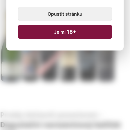
Opustit stránku
Dočasně nedostupné
18+
Je mi
Degustační narozeninový balíček