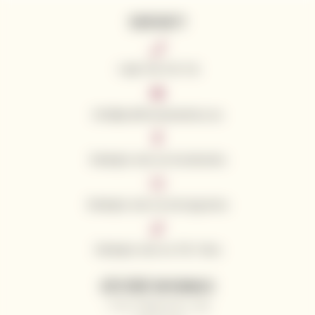
KONTAKTY
+420 776 773 713
info@californianwines.eu
Sledujte nás na Facebooku
Sledujte nás na Instagramu
Sledujte nás na Tik Toku
UŽITEČNÉ INFORMACE
Proč nakupovat u nás