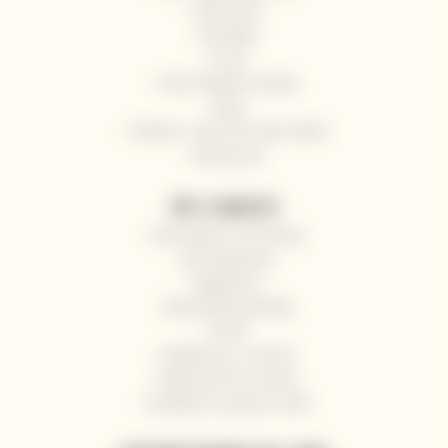
Naši vinaři
Kontakty
O nás
Často kladené otázky
Blog
Pošlete s námi víno jako dárek
Impressum
VŠE O NÁKUPU
Odstoupení od smlouvy
Jak nakupovat
Registrace
Obchodní podmínky
GDPR
Reklamace a vrácení
Velkoobchod / Gastro
Dodávky na jachty a lodě