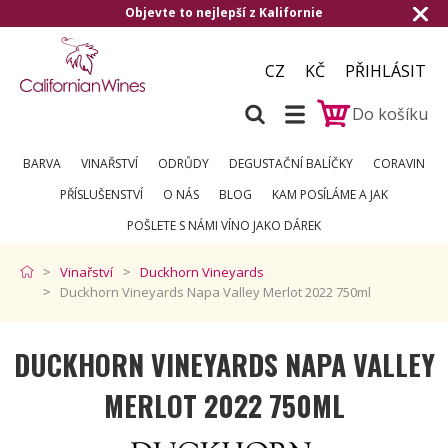
Objevte to nejlepší z Kalifornie
Doručen
CZ
KČ
PŘIHLÁSIT
Do košíku
BARVA
VINAŘSTVÍ
ODRŮDY
DEGUSTAČNÍ BALÍČKY
CORAVIN
PŘÍSLUŠENSTVÍ
O NÁS
BLOG
KAM POSÍLÁME A JAK
POŠLETE S NÁMI VÍNO JAKO DÁREK
Vinařství
Duckhorn Vineyards
Duckhorn Vineyards Napa Valley Merlot 2022 750ml
DUCKHORN VINEYARDS NAPA VALLEY
MERLOT 2022 750ML