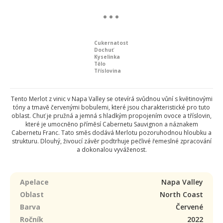
Cukernatost
Dochuť
Kyselinka
Tělo
Tříslovina
Tento Merlot z vinic v Napa Valley se otevírá svůdnou vůní s květinovými
tóny a tmavě červenými bobulemi, které jsou charakteristické pro tuto
oblast. Chuť je pružná a jemná s hladkým propojením ovoce a tříslovin,
které je umocněno příměsí Cabernetu Sauvignon a náznakem
Cabernetu Franc. Tato směs dodává Merlotu pozoruhodnou hloubku a
strukturu. Dlouhý, živoucí závěr podtrhuje pečlivé řemeslné zpracování
a dokonalou vyváženost.
Apelace
Napa Valley
Oblast
North Coast
Barva
Červené
Ročník
2022