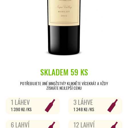
SKLADEM
59 KS
POTŘEBUJETE JINÉ MNOŽSTVÍ? KLIKNĚTE VÍCEKRÁT A VŽDY
ZÍSKÁTE NEJLEPŠÍ CENU
1 LÁHEV
3 LÁHVE
1 390 Kč /KS
1 348 Kč /KS
6 LAHVÍ
12 LAHVÍ