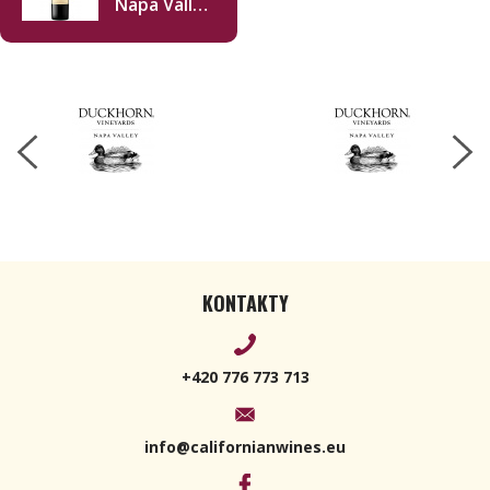
Napa Valley
Merlot
2022 750ml
KONTAKTY
+420 776 773 713
info@californianwines.eu