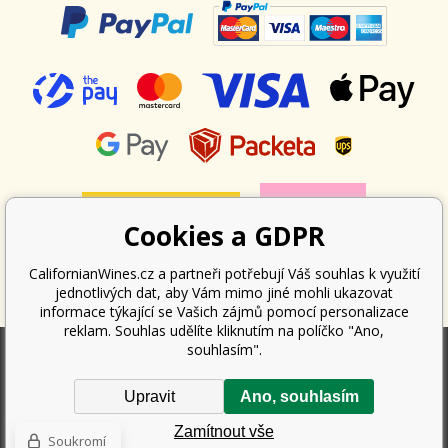
Cookies a GDPR
CalifornianWines.cz a partneři potřebují Váš souhlas k využití
jednotlivých dat, aby Vám mimo jiné mohli ukazovat
informace týkající se Vašich zájmů pomocí personalizace
reklam. Souhlas udělíte kliknutím na políčko "Ano,
souhlasím".
Podle zákona o evidenci tržeb je prodávající povinen vystavit kupujícímu
Upravit
Ano, souhlasím
účtenku. Zároveň je povinen zaevidovat přijatou tržbu u správce daně
online; v případě technického výpadku pak nejpozději do 48 hodin.
Zamítnout vše
Copyright ©
Californian Wines Export s.r.o.
2026. Všechna práva
Soukromí