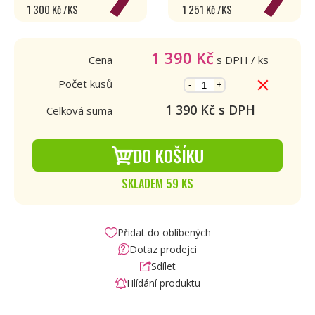
1 300 Kč /KS
1 251 Kč /KS
1 390
Kč
Cena
s DPH
/ ks
Počet kusů
-
+
1 390
Kč s DPH
Celková suma
DO KOŠÍKU
SKLADEM 59 KS
Přidat do oblíbených
Dotaz prodejci
Sdílet
Hlídání produktu