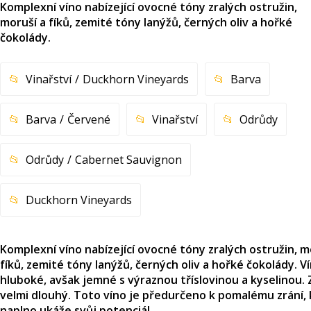
Komplexní víno nabízející ovocné tóny zralých ostružin,
moruší a fíků, zemité tóny lanýžů, černých oliv a hořké
čokolády.
Vinařství
Duckhorn Vineyards
Barva
Barva
Červené
Vinařství
Odrůdy
Odrůdy
Cabernet Sauvignon
Duckhorn Vineyards
Komplexní víno nabízející ovocné tóny zralých ostružin, m
fíků, zemité tóny lanýžů, černých oliv a hořké čokolády. Ví
hluboké, avšak jemné s výraznou tříslovinou a kyselinou. 
velmi dlouhý. Toto víno je předurčeno k pomalému zrání,
naplno ukáže svůj potenciál.