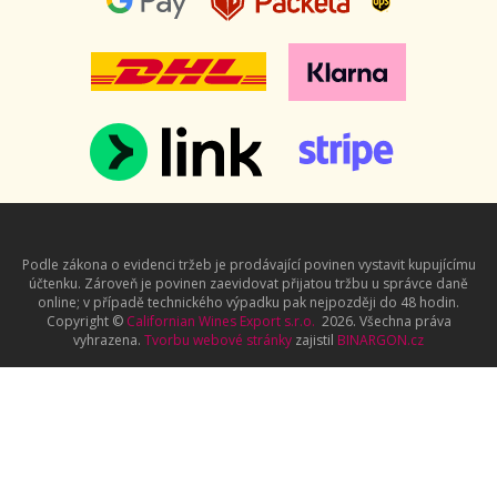
Podle zákona o evidenci tržeb je prodávající povinen vystavit kupujícímu
účtenku. Zároveň je povinen zaevidovat přijatou tržbu u správce daně
online; v případě technického výpadku pak nejpozději do 48 hodin.
Copyright ©
Californian Wines Export s.r.o.
2026. Všechna práva
vyhrazena.
Tvorbu webové stránky
zajistil
BINARGON.cz