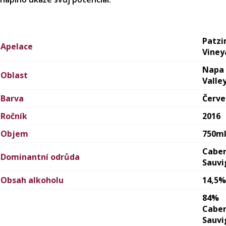
Patz
Apelace
Viney
Napa
Oblast
Valle
Barva
Červ
Ročník
2016
Objem
750m
Cabe
Dominantní odrůda
Sauvi
Obsah alkoholu
14,5%
84%
Cabe
Sauvi