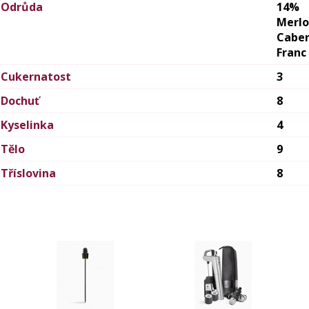
Odrůda
14%
Merlo
Cabe
Franc
Cukernatost
3
Dochuť
8
Kyselinka
4
Tělo
9
Tříslovina
8