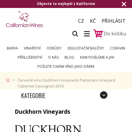
evte to nejlepší z Kalifornie
Doručení zda
CZ
KČ
PŘIHLÁSIT
Do košíku
BARVA
VINAŘSTVÍ
ODRŮDY
DEGUSTAČNÍ BALÍČKY
CORAVIN
PŘÍSLUŠENSTVÍ
O NÁS
BLOG
KAM POSÍLÁME A JAK
POŠLETE S NÁMI VÍNO JAKO DÁREK
Červené víno Duckhorn Vineyards Patzimaro Vineyard
Cabernet Sauvignon 2016
KATEGORIE
Duckhorn Vineyards