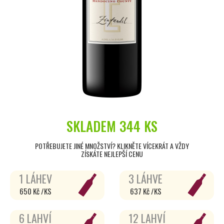
SKLADEM
344 KS
POTŘEBUJETE JINÉ MNOŽSTVÍ? KLIKNĚTE VÍCEKRÁT A VŽDY
ZÍSKÁTE NEJLEPŠÍ CENU
1 LÁHEV
3 LÁHVE
650 Kč /KS
637 Kč /KS
6 LAHVÍ
12 LAHVÍ