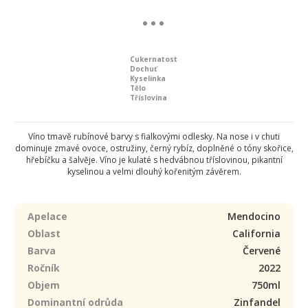
Cukernatost
Dochuť
Kyselinka
Tělo
Tříslovina
Víno tmavě rubínové barvy s fialkovými odlesky. Na nose i v chuti
dominuje zmavé ovoce, ostružiny, černý rybíz, doplněné o tóny skořice,
hřebíčku a šalvěje. Víno je kulaté s hedvábnou tříslovinou, pikantní
kyselinou a velmi dlouhý kořenitým závěrem.
Apelace
Mendocino
Oblast
California
Barva
Červené
Ročník
2022
Objem
750ml
Dominantní odrůda
Zinfandel