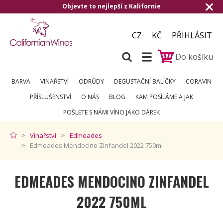
evte to nejlepší z Kalifornie
Doručení zda
CZ
KČ
PŘIHLÁSIT
Do košíku
BARVA
VINAŘSTVÍ
ODRŮDY
DEGUSTAČNÍ BALÍČKY
CORAVIN
PŘÍSLUŠENSTVÍ
O NÁS
BLOG
KAM POSÍLÁME A JAK
POŠLETE S NÁMI VÍNO JAKO DÁREK
Vinařství
Edmeades
Edmeades Mendocino Zinfandel 2022 750ml
EDMEADES MENDOCINO ZINFANDEL
2022 750ML