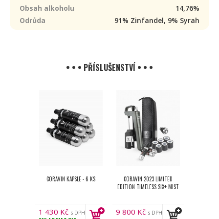
Obsah alkoholu
14,76%
Odrůda
91% Zinfandel, 9% Syrah
• • • PŘÍSLUŠENSTVÍ • • •
CORAVIN KAPSLE - 6 KS
CORAVIN 2023 LIMITED
EDITION TIMELESS SIX+ MIST
1 430
Kč
9 800
Kč
s DPH
s DPH