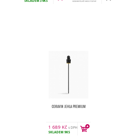
SKLADEM
34KS
MOMENTÁLNĚ NEDOSTUPNÉ
CORAVIN JEHLA PREMIUM
1 689
Kč
s DPH
SKLADEM
9KS