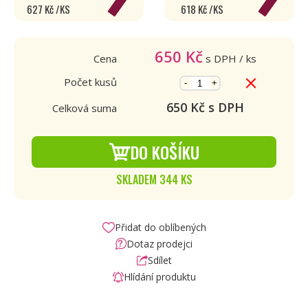
627 Kč /KS
618 Kč /KS
650
Kč
Cena
s DPH
/ ks
Počet kusů
-
+
650
Kč s DPH
Celková suma
DO KOŠÍKU
SKLADEM 344 KS
Přidat do oblíbených
Dotaz prodejci
Sdílet
Hlídání produktu