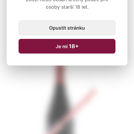
osoby starší 18 let.
Opustit stránku
18+
Je mi
Dočasně nedostupné