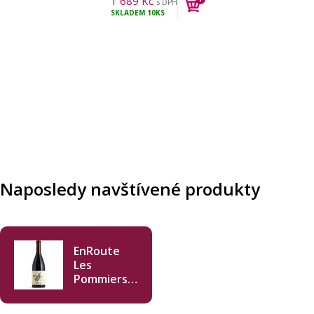
1 689
Kč
s DPH
SKLADEM
10KS
Naposledy navštívené produkty
EnRoute
Les
Pommiers
Pinot Noir
2023 750ml