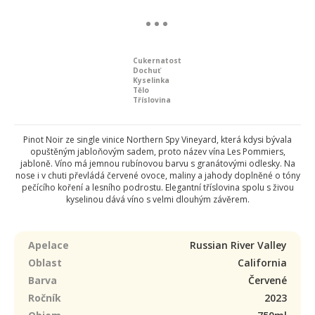
Cukernatost
Dochuť
Kyselinka
Tělo
Tříslovina
Pinot Noir ze single vinice Northern Spy Vineyard, která kdysi bývala
opuštěným jabloňovým sadem, proto název vína Les Pommiers,
jabloně. Víno má jemnou rubínovou barvu s granátovými odlesky. Na
nose i v chuti převládá červené ovoce, maliny a jahody doplněné o tóny
pečícího koření a lesního podrostu. Elegantní tříslovina spolu s živou
kyselinou dává víno s velmi dlouhým závěrem.
Apelace
Russian River Valley
Oblast
California
Barva
Červené
Ročník
2023