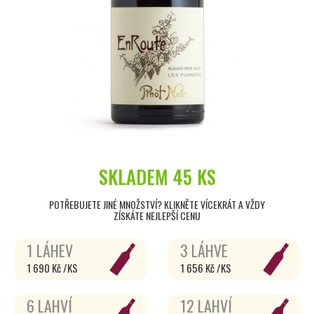
SKLADEM
45 KS
POTŘEBUJETE JINÉ MNOŽSTVÍ? KLIKNĚTE VÍCEKRÁT A VŽDY
ZÍSKÁTE NEJLEPŠÍ CENU
1 LÁHEV
3 LÁHVE
1 690 Kč /KS
1 656 Kč /KS
6 LAHVÍ
12 LAHVÍ