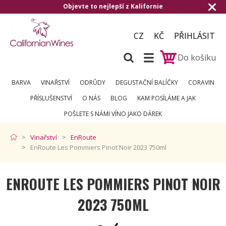
evte to nejlepší z Kalifornie
Doručení zda
CZ
KČ
PŘIHLÁSIT
Do košíku
BARVA
VINAŘSTVÍ
ODRŮDY
DEGUSTAČNÍ BALÍČKY
CORAVIN
PŘÍSLUŠENSTVÍ
O NÁS
BLOG
KAM POSÍLÁME A JAK
POŠLETE S NÁMI VÍNO JAKO DÁREK
Vinařství
EnRoute
EnRoute Les Pommiers Pinot Noir 2023 750ml
ENROUTE LES POMMIERS PINOT NOIR
2023 750ML