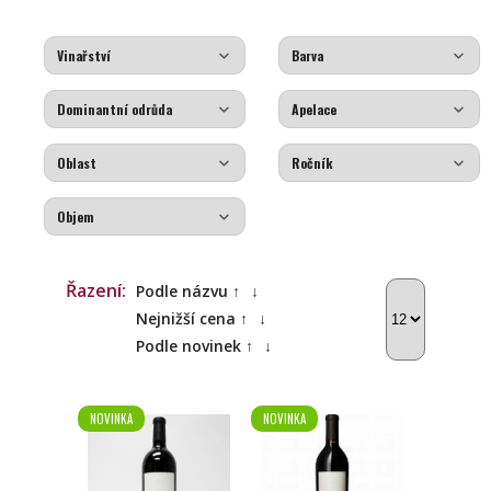
Řazení:
Podle názvu ↑
↓
Nejnižší cena ↑
↓
Podle novinek ↑
↓
NOVINKA
NOVINKA