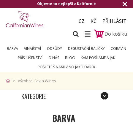
Objevte to nejlepší z Kalifornie
CZ
KČ
PŘIHLÁSIT
Do košíku
BARVA
VINAŘSTVÍ
ODRŮDY
DEGUSTAČNÍ BALÍČKY
CORAVIN
PŘÍSLUŠENSTVÍ
O NÁS
BLOG
KAM POSÍLÁME A JAK
POŠLETE S NÁMI VÍNO JAKO DÁREK
Výrobce Favia Wines
KATEGORIE
BARVA