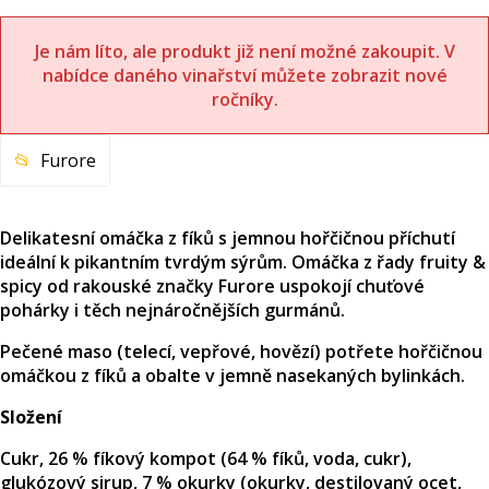
Je nám líto, ale produkt již není možné zakoupit. V
nabídce daného vinařství můžete zobrazit nové
ročníky.
Furore
Delikatesní omáčka z fíků s jemnou hořčičnou příchutí
ideální k pikantním tvrdým sýrům. Omáčka z řady fruity &
spicy od rakouské značky Furore uspokojí chuťové
pohárky i těch nejnáročnějších gurmánů.
Pečené maso (telecí, vepřové, hovězí) potřete hořčičnou
omáčkou z fíků a obalte v jemně nasekaných bylinkách.
Složení
Cukr, 26 % fíkový kompot (64 % fíků, voda, cukr),
glukózový sirup, 7 % okurky (okurky, destilovaný ocet,