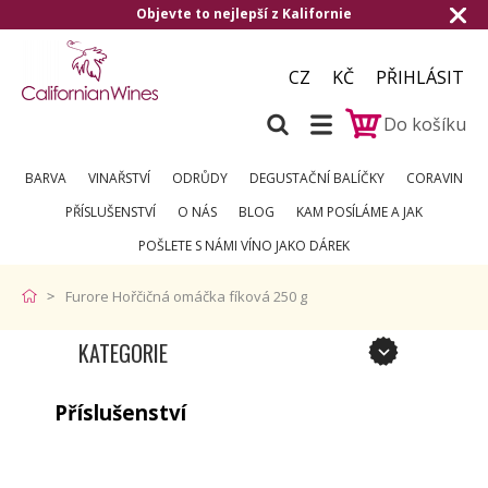
Objevte to nejlepší z Kalifornie
CZ
KČ
PŘIHLÁSIT
Do košíku
BARVA
VINAŘSTVÍ
ODRŮDY
DEGUSTAČNÍ BALÍČKY
CORAVIN
PŘÍSLUŠENSTVÍ
O NÁS
BLOG
KAM POSÍLÁME A JAK
POŠLETE S NÁMI VÍNO JAKO DÁREK
Furore Hořčičná omáčka fíková 250 g
KATEGORIE
Příslušenství