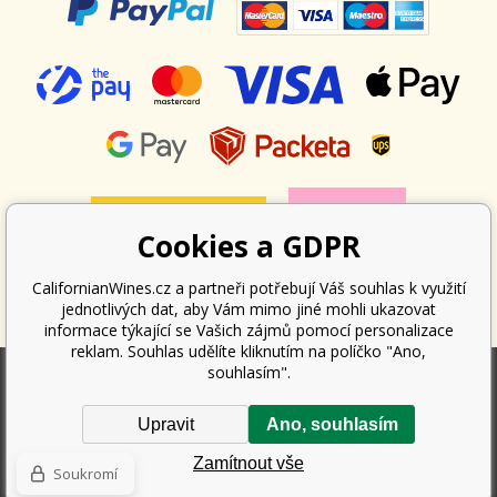
Cookies a GDPR
CalifornianWines.cz a partneři potřebují Váš souhlas k využití
jednotlivých dat, aby Vám mimo jiné mohli ukazovat
informace týkající se Vašich zájmů pomocí personalizace
reklam. Souhlas udělíte kliknutím na políčko "Ano,
souhlasím".
Podle zákona o evidenci tržeb je prodávající povinen vystavit kupujícímu
Upravit
Ano, souhlasím
účtenku. Zároveň je povinen zaevidovat přijatou tržbu u správce daně
online; v případě technického výpadku pak nejpozději do 48 hodin.
Zamítnout vše
Copyright ©
Californian Wines Export s.r.o.
2026. Všechna práva
Soukromí
vyhrazena.
Tento eshop dodala firma
BINARGON.cz