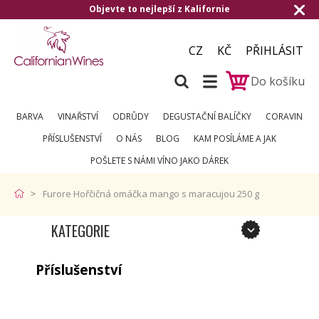
Objevte to nejlepší z Kalifornie
CZ
KČ
PŘIHLÁSIT
Do košíku
BARVA
VINAŘSTVÍ
ODRŮDY
DEGUSTAČNÍ BALÍČKY
CORAVIN
PŘÍSLUŠENSTVÍ
O NÁS
BLOG
KAM POSÍLÁME A JAK
POŠLETE S NÁMI VÍNO JAKO DÁREK
Furore Hořčičná omáčka mango s maracujou 250 g
KATEGORIE
Příslušenství