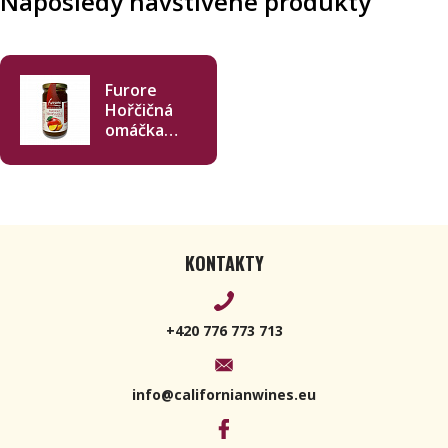
Naposledy navštívené produkty
Furore
Hořčičná
omáčka
mango s
maracujou
250 g
KONTAKTY
+420 776 773 713
info@californianwines.eu