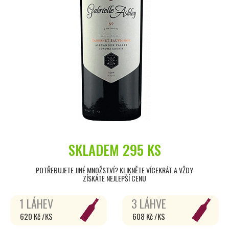
SKLADEM
295 KS
POTŘEBUJETE JINÉ MNOŽSTVÍ? KLIKNĚTE VÍCEKRÁT A VŽDY
ZÍSKÁTE NEJLEPŠÍ CENU
1 LÁHEV
3 LÁHVE
620 Kč /KS
608 Kč /KS