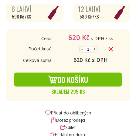
6 LAHVÍ
12 LAHVÍ
598 Kč /KS
589 Kč /KS
620
Kč
Cena
s DPH
/ ks
Počet kusů
-
+
620
Kč s DPH
Celková suma
DO KOŠÍKU
SKLADEM 295 KS
Přidat do oblíbených
Dotaz prodejci
Sdílet
Hlídání produktu