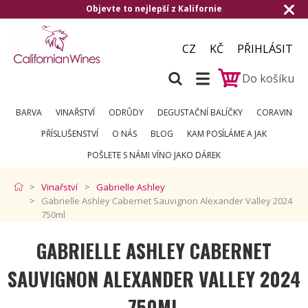
bjevte to nejlepší z Kalifornie
Doručení 
CZ
KČ
PŘIHLÁSIT
Do košíku
BARVA
VINAŘSTVÍ
ODRŮDY
DEGUSTAČNÍ BALÍČKY
CORAVIN
PŘÍSLUŠENSTVÍ
O NÁS
BLOG
KAM POSÍLÁME A JAK
POŠLETE S NÁMI VÍNO JAKO DÁREK
Vinařství
Gabrielle Ashley
Gabrielle Ashley Cabernet Sauvignon Alexander Valley 2024
750ml
GABRIELLE ASHLEY CABERNET
SAUVIGNON ALEXANDER VALLEY 2024
750ML