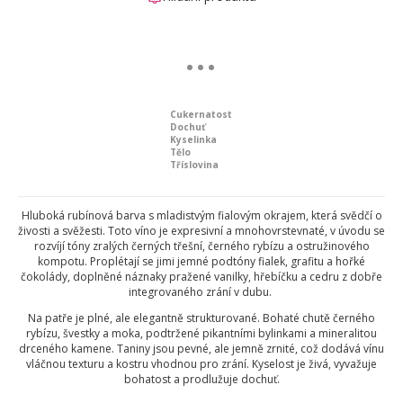
Cukernatost
Dochuť
Kyselinka
Tělo
Tříslovina
Hluboká rubínová barva s mladistvým fialovým okrajem, která svědčí o
živosti a svěžesti. Toto víno je expresivní a mnohovrstevnaté, v úvodu se
rozvíjí tóny zralých černých třešní, černého rybízu a ostružinového
kompotu. Proplétají se jimi jemné podtóny fialek, grafitu a hořké
čokolády, doplněné náznaky pražené vanilky, hřebíčku a cedru z dobře
integrovaného zrání v dubu.
Na patře je plné, ale elegantně strukturované. Bohaté chutě černého
rybízu, švestky a moka, podtržené pikantními bylinkami a mineralitou
drceného kamene. Taniny jsou pevné, ale jemně zrnité, což dodává vínu
vláčnou texturu a kostru vhodnou pro zrání. Kyselost je živá, vyvažuje
bohatost a prodlužuje dochuť.