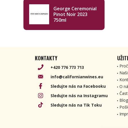
George Ceremonial
Pinot Noir 2023
750ml
KONTAKTY
UŽIT
Proč
+420 776 773 713
Naši
info@californianwines.eu
Kont
Sledujte nás na Facebooku
O ná
Čast
Sledujte nás na Instagramu
Blog
Sledujte nás na Tik Toku
Pošl
Imp