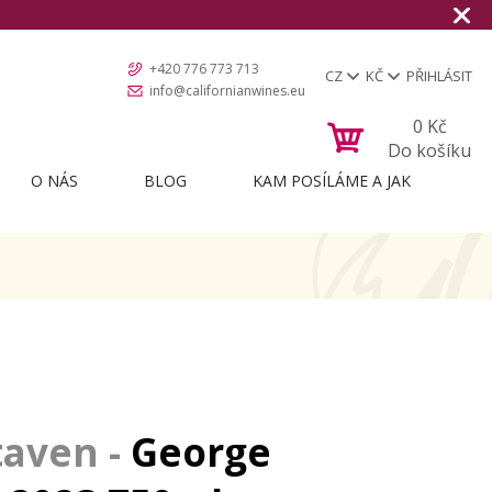
+420 776 773 713
CZ
KČ
PŘIHLÁSIT
info@californianwines.eu
0
Kč
Do košíku
O NÁS
BLOG
KAM POSÍLÁME A JAK
George