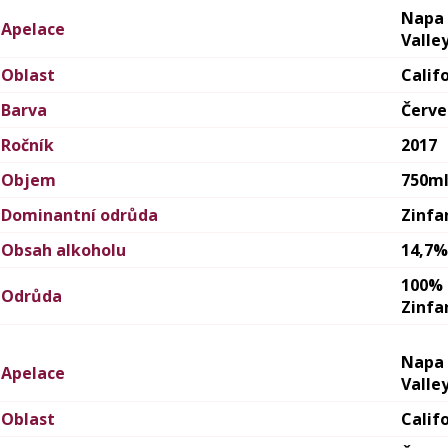
Napa
Apelace
Valle
Oblast
Calif
Barva
Červ
Ročník
2017
Objem
750m
Dominantní odrůda
Zinfa
Obsah alkoholu
14,7%
100%
Odrůda
Zinfa
Napa
Apelace
Valle
Oblast
Calif