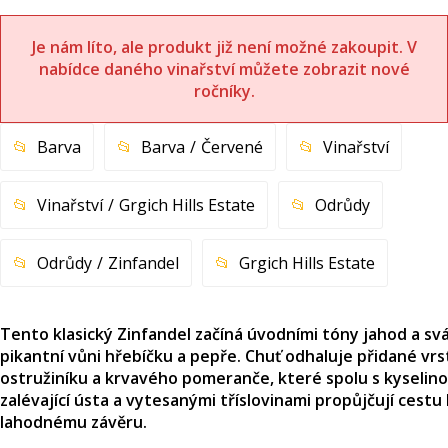
Je nám líto, ale produkt již není možné zakoupit. V
nabídce daného vinařství můžete zobrazit nové
ročníky.
Barva
Barva
Červené
Vinařství
Vinařství
Grgich Hills Estate
Odrůdy
Odrůdy
Zinfandel
Grgich Hills Estate
Tento klasický Zinfandel začíná úvodními tóny jahod a svá
pikantní vůni hřebíčku a pepře. Chuť odhaluje přidané vrs
ostružiníku a krvavého pomeranče, které spolu s kyselin
zalévající ústa a vytesanými tříslovinami propůjčují cestu 
lahodnému závěru.