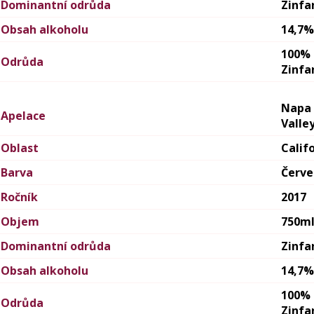
Dominantní odrůda
Zinfa
Obsah alkoholu
14,7%
100%
Odrůda
Zinfa
Napa
Apelace
Valle
Oblast
Calif
Barva
Červ
Ročník
2017
Objem
750m
Dominantní odrůda
Zinfa
Obsah alkoholu
14,7%
100%
Odrůda
Zinfa