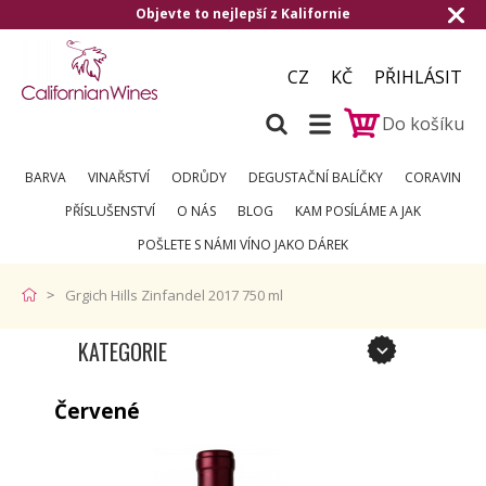
e to nejlepší z Kalifornie
Doručení zdarm
CZ
KČ
PŘIHLÁSIT
Do košíku
BARVA
VINAŘSTVÍ
ODRŮDY
DEGUSTAČNÍ BALÍČKY
CORAVIN
PŘÍSLUŠENSTVÍ
O NÁS
BLOG
KAM POSÍLÁME A JAK
POŠLETE S NÁMI VÍNO JAKO DÁREK
Grgich Hills Zinfandel 2017 750 ml
KATEGORIE
Červené