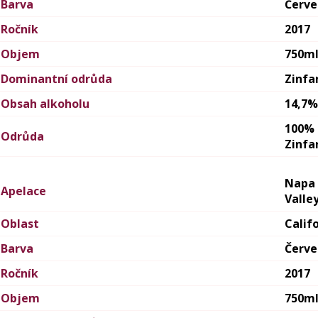
Barva
Červ
Ročník
2017
Objem
750m
Dominantní odrůda
Zinfa
Obsah alkoholu
14,7%
100%
Odrůda
Zinfa
Napa
Apelace
Valle
Oblast
Calif
Barva
Červ
Ročník
2017
Objem
750m