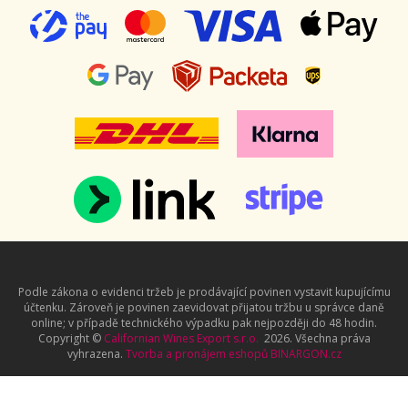
Podle zákona o evidenci tržeb je prodávající povinen vystavit kupujícímu
účtenku. Zároveň je povinen zaevidovat přijatou tržbu u správce daně
online; v případě technického výpadku pak nejpozději do 48 hodin.
Copyright ©
Californian Wines Export s.r.o.
2026. Všechna práva
vyhrazena.
Tvorba a pronájem eshopů
BINARGON.cz