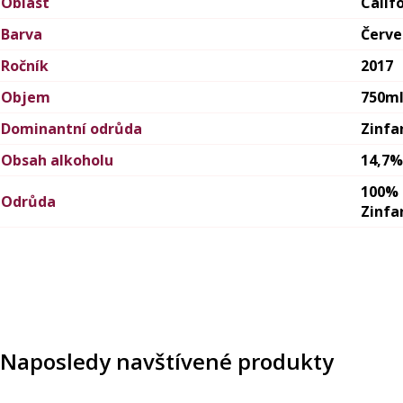
Oblast
Calif
Barva
Červ
Ročník
2017
Objem
750m
Dominantní odrůda
Zinfa
Obsah alkoholu
14,7%
100%
Odrůda
Zinfa
Naposledy navštívené produkty