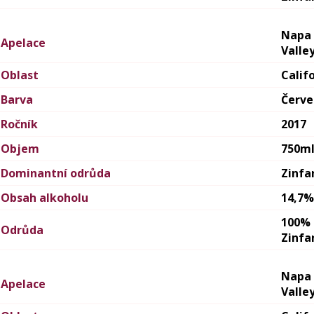
Napa
Apelace
Valle
Oblast
Calif
Barva
Červ
Ročník
2017
Objem
750m
Dominantní odrůda
Zinfa
Obsah alkoholu
14,7%
100%
Odrůda
Zinfa
Napa
Apelace
Valle