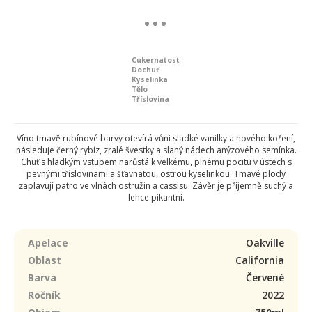
Cukernatost
Dochuť
Kyselinka
Tělo
Tříslovina
Víno tmavě rubínové barvy otevírá vůni sladké vanilky a nového koření,
následuje černý rybíz, zralé švestky a slaný nádech anýzového semínka.
Chuť s hladkým vstupem narůstá k velkému, plnému pocitu v ústech s
pevnými tříslovinami a šťavnatou, ostrou kyselinkou. Tmavé plody
zaplavují patro ve vlnách ostružin a cassisu. Závěr je příjemně suchý a
lehce pikantní.
Apelace
Oakville
Oblast
California
Barva
Červené
Ročník
2022