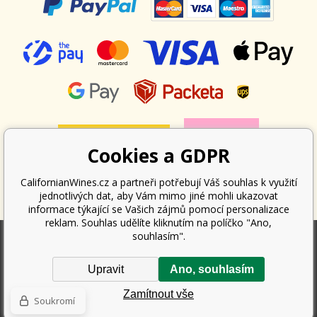
Cookies a GDPR
CalifornianWines.cz a partneři potřebují Váš souhlas k využití
jednotlivých dat, aby Vám mimo jiné mohli ukazovat
informace týkající se Vašich zájmů pomocí personalizace
reklam. Souhlas udělíte kliknutím na políčko "Ano,
souhlasím".
Podle zákona o evidenci tržeb je prodávající povinen vystavit kupujícímu
Upravit
Ano, souhlasím
účtenku. Zároveň je povinen zaevidovat přijatou tržbu u správce daně
online; v případě technického výpadku pak nejpozději do 48 hodin.
Zamítnout vše
Copyright ©
Californian Wines Export s.r.o.
2026. Všechna práva
Soukromí
vyhrazena.
Pronájem eshopu zajišťuje
BINARGON.cz