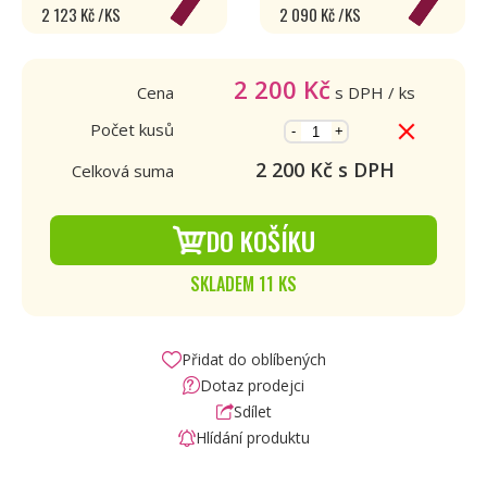
2 123 Kč /KS
2 090 Kč /KS
2 200
Kč
Cena
s DPH
/ ks
Počet kusů
-
+
2 200
Kč s DPH
Celková suma
DO KOŠÍKU
SKLADEM 11 KS
Přidat do oblíbených
Dotaz prodejci
Sdílet
Hlídání produktu