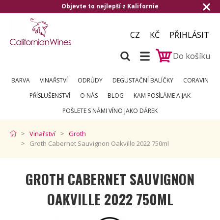
ornie
Doručení zdarma od 1.500,- do ČR a
CZ
KČ
PŘIHLÁSIT
Do košíku
BARVA
VINAŘSTVÍ
ODRŮDY
DEGUSTAČNÍ BALÍČKY
CORAVIN
PŘÍSLUŠENSTVÍ
O NÁS
BLOG
KAM POSÍLÁME A JAK
POŠLETE S NÁMI VÍNO JAKO DÁREK
Vinařství
Groth
Groth Cabernet Sauvignon Oakville 2022 750ml
GROTH CABERNET SAUVIGNON
OAKVILLE 2022 750ML