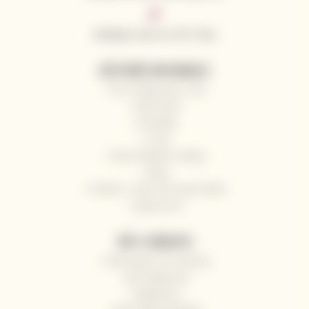
Sledujte nás na Tik Toku
UŽITEČNÉ INFORMACE
Proč nakupovat u nás
Naši vinaři
Kontakty
O nás
Často kladené otázky
Blog
Pošlete s námi víno jako dárek
Impressum
VŠE O NÁKUPU
Odstoupení od smlouvy
Jak nakupovat
Registrace