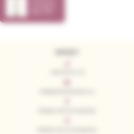
Hall Wines
Sauvignon
Blanc 2018
750ml
KONTAKTY
+420 776 773 713
info@californianwines.eu
Sledujte nás na Facebooku
Sledujte nás na Instagramu