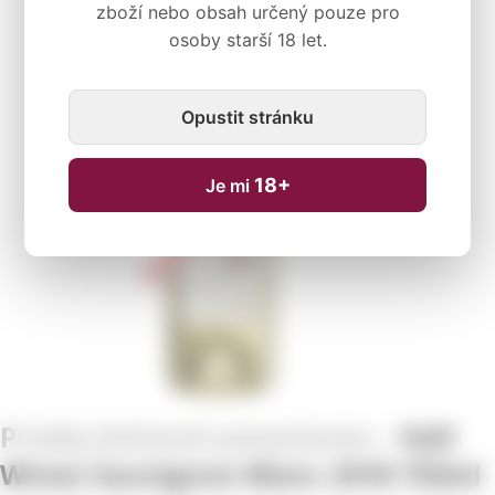
zboží nebo obsah určený pouze pro
osoby starší 18 let.
Dočasně nedostupné
Opustit stránku
18+
Je mi
Hall
Wines Sauvignon Blanc 2018 750ml