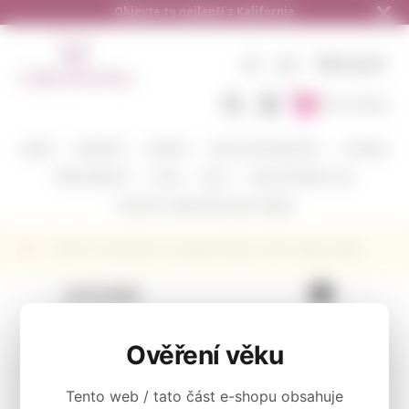
Doručení zdarma od 1.500,- do ČR a na Slo
CZ
KČ
PŘIHLÁSIT
Do košíku
BARVA
VINAŘSTVÍ
ODRŮDY
DEGUSTAČNÍ BALÍČKY
CORAVIN
PŘÍSLUŠENSTVÍ
O NÁS
BLOG
KAM POSÍLÁME A JAK
POŠLETE S NÁMI VÍNO JAKO DÁREK
Bílé víno Hall Wines Sauvignon Blanc 2018 z Napa Valley
KATEGORIE
Bílé
Ověření věku
Tento web / tato část e-shopu obsahuje