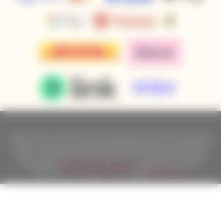
Podle zákona o evidenci tržeb je prodávající povinen vystavit kupujícímu
účtenku. Zároveň je povinen zaevidovat přijatou tržbu u správce daně
online; v případě technického výpadku pak nejpozději do 48 hodin.
Copyright ©
Californian Wines Export s.r.o.
2026. Všechna práva
vyhrazena.
Tvorbu webové stránky
zajistil
BINARGON.cz