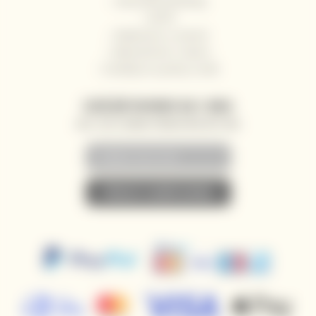
Obchodní podmínky
GDPR
Reklamace a vrácení
Velkoobchod / Gastro
Dodávky na jachty a lodě
ZASÍLÁNÍ NOVINEK NA E-MAIL
AKCE, SLEVY A NOVINKY PŘEDNOSTNĚ NA VÁŠ E-MAIL
• PŘIHLÁSIT K ODBĚRU NOVINEK •