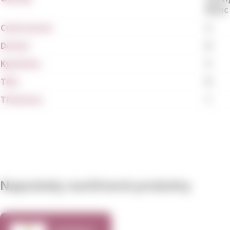
Blanc
Cukernatost
3
Dochuť
8
Kyselinka
5
Tělo
8
Tříslovina
1
Naposledy navštívené produkty