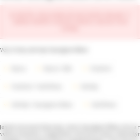
Je nám líto, ale produkt již není možné zakoupit. V
nabídce daného vinařství můžete zobrazit nové
ročníky.
Very fruity and ripe Sauvignon Blanc
Barva
Barva
Bílé
Vinařství
Vinařství
Hall Wines
Odrůdy
Odrůdy
Sauvignon Blanc
Hall Wines
Jemně citronově zbarvený, tento Sauvignon Blanc má na 
velkou intenzitu s angreštem, čerstvou trávou, šťavnatý