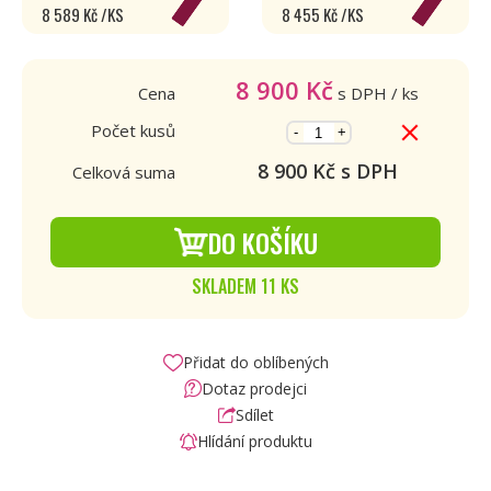
8 589 Kč /KS
8 455 Kč /KS
8 900
Kč
Cena
s DPH
/ ks
Počet kusů
-
+
8 900
Kč s DPH
Celková suma
DO KOŠÍKU
SKLADEM 11 KS
Přidat do oblíbených
Dotaz prodejci
Sdílet
Hlídání produktu