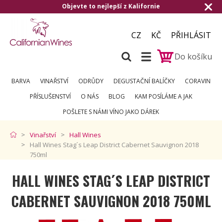
Objevte to nejlepší z Kalifornie
CZ
KČ
PŘIHLÁSIT
Do košíku
BARVA
VINAŘSTVÍ
ODRŮDY
DEGUSTAČNÍ BALÍČKY
CORAVIN
PŘÍSLUŠENSTVÍ
O NÁS
BLOG
KAM POSÍLÁME A JAK
POŠLETE S NÁMI VÍNO JAKO DÁREK
Vinařství
Hall Wines
Hall Wines Stag´s Leap District Cabernet Sauvignon 2018
750ml
HALL WINES STAG´S LEAP DISTRICT
CABERNET SAUVIGNON 2018 750ML