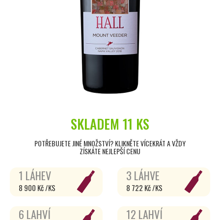
SKLADEM
11 KS
POTŘEBUJETE JINÉ MNOŽSTVÍ? KLIKNĚTE VÍCEKRÁT A VŽDY
ZÍSKÁTE NEJLEPŠÍ CENU
1 LÁHEV
3 LÁHVE
8 900 Kč /KS
8 722 Kč /KS
6 LAHVÍ
12 LAHVÍ