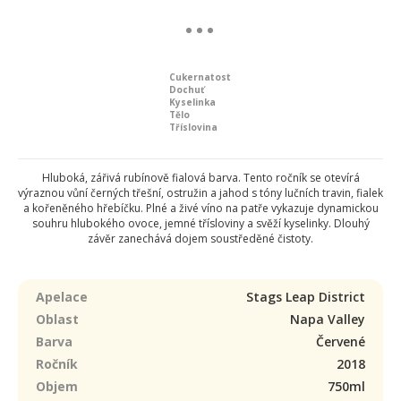
Cukernatost
Dochuť
Kyselinka
Tělo
Tříslovina
Hluboká, zářivá rubínově fialová barva. Tento ročník se otevírá
výraznou vůní černých třešní, ostružin a jahod s tóny lučních travin, fialek
a kořeněného hřebíčku. Plné a živé víno na patře vykazuje dynamickou
souhru hlubokého ovoce, jemné třísloviny a svěží kyselinky. Dlouhý
závěr zanechává dojem soustředěné čistoty.
Apelace
Stags Leap District
Oblast
Napa Valley
Barva
Červené
Ročník
2018
Objem
750ml