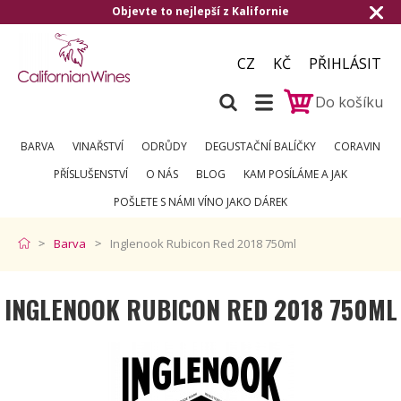
Objevte to nejlepší z Kalifornie
CZ
KČ
PŘIHLÁSIT
Do košíku
BARVA
VINAŘSTVÍ
ODRŮDY
DEGUSTAČNÍ BALÍČKY
CORAVIN
PŘÍSLUŠENSTVÍ
O NÁS
BLOG
KAM POSÍLÁME A JAK
POŠLETE S NÁMI VÍNO JAKO DÁREK
Barva
Inglenook Rubicon Red 2018 750ml
INGLENOOK RUBICON RED 2018 750ML