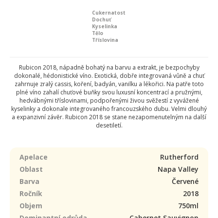
Cukernatost
Dochuť
Kyselinka
Tělo
Tříslovina
Rubicon 2018, nápadně bohatý na barvu a extrakt, je bezpochyby
dokonalé, hédonistické víno. Exotická, dobře integrovaná vůně a chuť
zahrnuje zralý cassis, koření, badyán, vanilku a lékořici. Na patře toto
plné víno zahalí chuťové buňky svou luxusní koncentrací a pružnými,
hedvábnými tříslovinami, podpořenými živou svěžestí z vyvážené
kyselinky a dokonale integrovaného francouzského dubu. Velmi dlouhý
a expanzivní závěr. Rubicon 2018 se stane nezapomenutelným na další
desetiletí.
Apelace
Rutherford
Oblast
Napa Valley
Barva
Červené
Ročník
2018
Objem
750ml
Dominantní odrůda
Cabernet Sauvignon