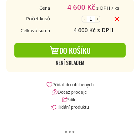
4 600
Kč
Cena
s DPH
/ ks
Počet kusů
-
+
4 600
Kč s DPH
Celková suma
DO KOŠÍKU
NENÍ SKLADEM
Přidat do oblíbených
Dotaz prodejci
Sdílet
Hlídání produktu