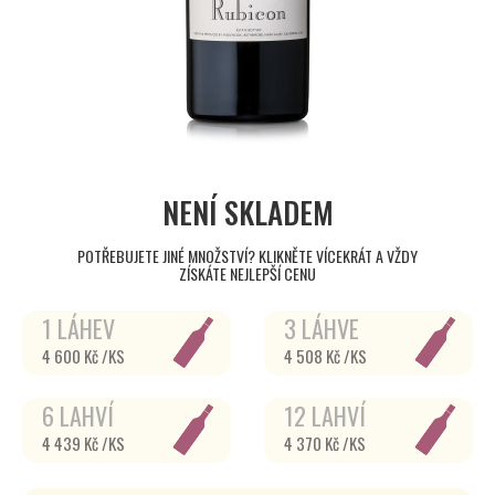
NENÍ SKLADEM
POTŘEBUJETE JINÉ MNOŽSTVÍ? KLIKNĚTE VÍCEKRÁT A VŽDY
ZÍSKÁTE NEJLEPŠÍ CENU
1 LÁHEV
3 LÁHVE
4 600 Kč /KS
4 508 Kč /KS
6 LAHVÍ
12 LAHVÍ
4 439 Kč /KS
4 370 Kč /KS