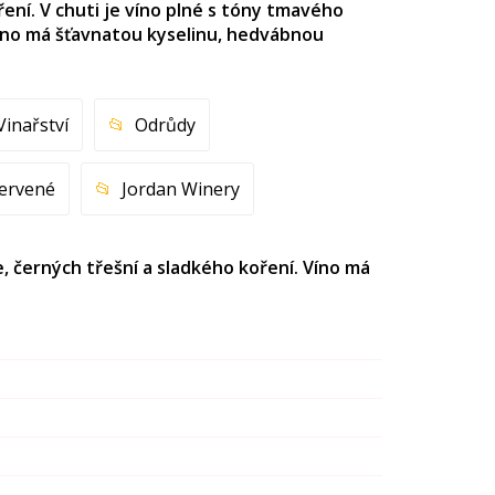
ření. V chuti je víno plné s tóny tmavého
Víno má šťavnatou kyselinu, hedvábnou
Vinařství
Odrůdy
ervené
Jordan Winery
e, černých třešní a sladkého koření. Víno má