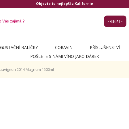
Doručení zdarma od 1.500,- do ČR a na Slovensko
• HLEDAT •
GUSTAČNÍ BALÍČKY
CORAVIN
PŘÍSLUŠENSTVÍ
POŠLETE S NÁMI VÍNO JAKO DÁREK
Sauvignon 2014 Magnum 1500ml