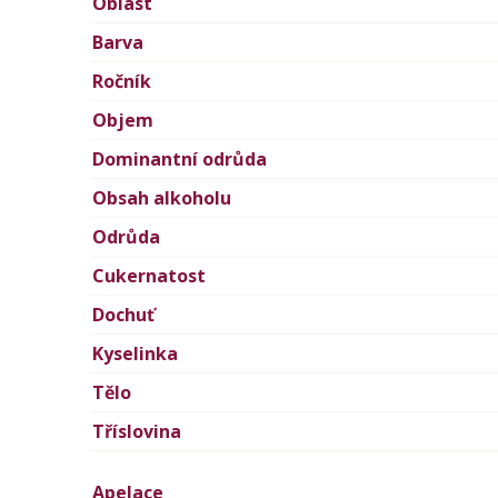
Oblast
Barva
Ročník
Objem
Dominantní odrůda
Obsah alkoholu
Odrůda
Cukernatost
Dochuť
Kyselinka
Tělo
Tříslovina
Apelace