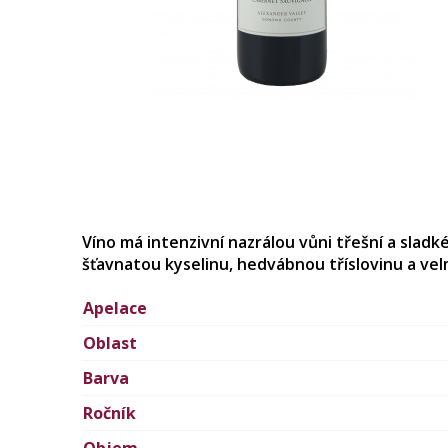
Víno má intenzivní nazrálou vůni třešní a sladk
šťavnatou kyselinu, hedvábnou tříslovinu a vel
Apelace
Oblast
Barva
Ročník