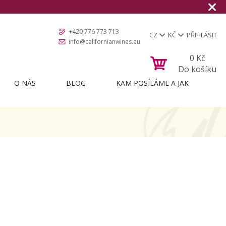
+420 776 773 713
CZ
KČ
PŘIHLÁSIT
info@californianwines.eu
0
Kč
Do košíku
O NÁS
BLOG
KAM POSÍLÁME A JAK