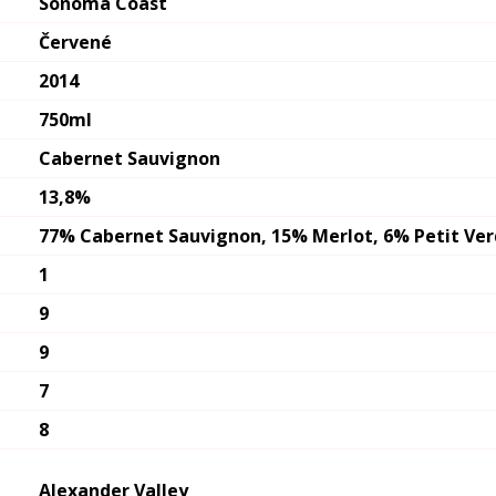
Sonoma Coast
Červené
2014
750ml
Cabernet Sauvignon
13,8%
77% Cabernet Sauvignon, 15% Merlot, 6% Petit Ver
1
9
9
7
8
Alexander Valley