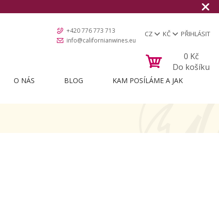
+420 776 773 713
CZ
KČ
PŘIHLÁSIT
info@californianwines.eu
0
Kč
Do košíku
O NÁS
BLOG
KAM POSÍLÁME A JAK