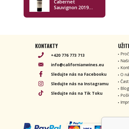
Cabernet
Sauvignon 2019
750ml
KONTAKTY
UŽIT
Proč
+420 776 773 713
Naši
info@californianwines.eu
Kont
Sledujte nás na Facebooku
O ná
Čast
Sledujte nás na Instagramu
Blog
Sledujte nás na Tik Toku
Pošl
Imp