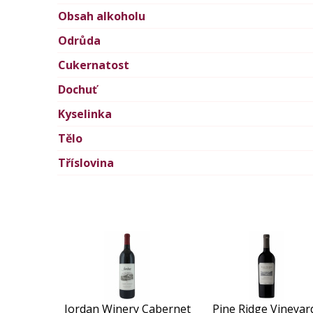
Obsah alkoholu
Odrůda
Cukernatost
Dochuť
Kyselinka
Tělo
Tříslovina
Jordan Winery Cabernet
Pine Ridge Vineyar