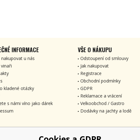
EČNÉ INFORMACE
VŠE O NÁKUPU
 nakupovat u nás
Odstoupení od smlouvy
 vinaři
Jak nakupovat
akty
Registrace
s
Obchodní podmínky
o kladené otázky
GDPR
Reklamace a vrácení
ete s námi víno jako dárek
Velkoobchod / Gastro
ressum
Dodávky na jachty a lodě
Cookies a GDPR