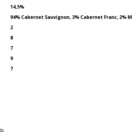
14,5%
94% Cabernet Sauvignon, 3% Cabernet Franc, 2% M
2
8
7
9
7
ds