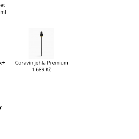
et
0ml
ix+
Coravin jehla Premium
1 689 Kč
y