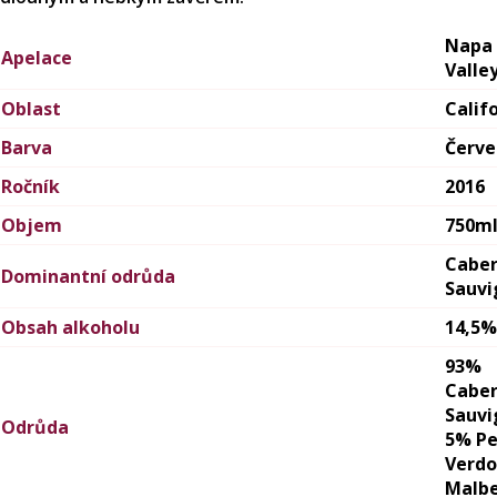
Napa
Apelace
Valle
Oblast
Calif
Barva
Červ
Ročník
2016
Objem
750m
Cabe
Dominantní odrůda
Sauvi
Obsah alkoholu
14,5%
93%
Cabe
Sauvi
Odrůda
5% Pe
Verdo
Malb