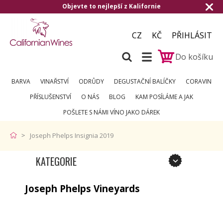
Objevte to nejlepší z Kalifornie
CZ
KČ
PŘIHLÁSIT
Do košíku
BARVA
VINAŘSTVÍ
ODRŮDY
DEGUSTAČNÍ BALÍČKY
CORAVIN
PŘÍSLUŠENSTVÍ
O NÁS
BLOG
KAM POSÍLÁME A JAK
POŠLETE S NÁMI VÍNO JAKO DÁREK
Joseph Phelps Insignia 2019
KATEGORIE
Joseph Phelps Vineyards