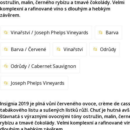
ostružin, malin, černého rybízu a tmavé čokolády. Velmi
komplexní a rafinované víno s dlouhým a hebkým
závěrem.
Vinařství
Joseph Phelps Vineyards
Barva
Barva
Červené
Vinařství
Odrůdy
Odrůdy
Cabernet Sauvignon
Joseph Phelps Vineyards
Insignia 2019 je plná vůní červeného ovoce, crème de cass
tabákového listu a sušených lístků růží. Chuť je hutná av
šťavnatá s výraznými ovocnými tóny ostružin, malin, čer
rybízu a tmavé čokolády. Velmi komplexní a rafinované ví
dlouhým a hebkým závěrem.