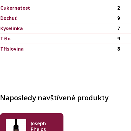
Cukernatost
2
Dochuť
9
Kyselinka
7
Tělo
9
Tříslovina
8
Naposledy navštívené produkty
Joseph
Phelps