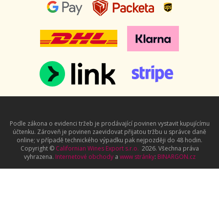
Podle zákona o evidenci tržeb je prodávající povinen vystavit kupujícímu
účtenku. Zároveň je povinen zaevidovat přijatou tržbu u správce daně
online; v případě technického výpadku pak nejpozději do 48 hodin.
Copyright ©
Californian Wines Export s.r.o.
2026. Všechna práva
vyhrazena.
Internetové obchody
a
www stránky
:
BINARGON.cz