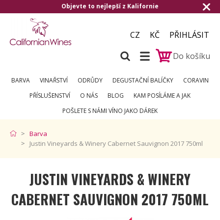
Objevte to nejlepší z Kalifornie
CZ
KČ
PŘIHLÁSIT
Do košíku
BARVA
VINAŘSTVÍ
ODRŮDY
DEGUSTAČNÍ BALÍČKY
CORAVIN
PŘÍSLUŠENSTVÍ
O NÁS
BLOG
KAM POSÍLÁME A JAK
POŠLETE S NÁMI VÍNO JAKO DÁREK
Barva
Justin Vineyards & Winery Cabernet Sauvignon 2017 750ml
JUSTIN VINEYARDS & WINERY
CABERNET SAUVIGNON 2017 750ML