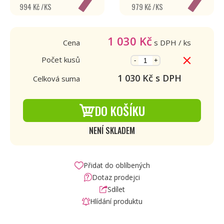
994 Kč /KS
979 Kč /KS
1 030
Kč
Cena
s DPH
/ ks
Počet kusů
-
+
1 030
Kč s DPH
Celková suma
DO KOŠÍKU
NENÍ SKLADEM
Přidat do oblíbených
Dotaz prodejci
Sdílet
Hlídání produktu