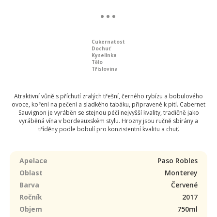
Cukernatost
Dochuť
Kyselinka
Tělo
Tříslovina
Atraktivní vůně s příchutí zralých třešní, černého rybízu a bobulového
ovoce, koření na pečení a sladkého tabáku, připravené k pití. Cabernet
Sauvignon je vyráběn se stejnou péčí nejvyšší kvality, tradičně jako
vyráběná vína v bordeauxském stylu.
Hrozny jsou ručně sbírány a
tříděny podle bobulí pro konzistentní kvalitu a chuť.
Apelace
Paso Robles
Oblast
Monterey
Barva
Červené
Ročník
2017
Objem
750ml