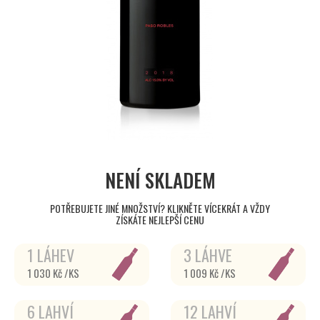
NENÍ SKLADEM
POTŘEBUJETE JINÉ MNOŽSTVÍ? KLIKNĚTE VÍCEKRÁT A VŽDY
ZÍSKÁTE NEJLEPŠÍ CENU
1 LÁHEV
3 LÁHVE
1 030 Kč /KS
1 009 Kč /KS
6 LAHVÍ
12 LAHVÍ