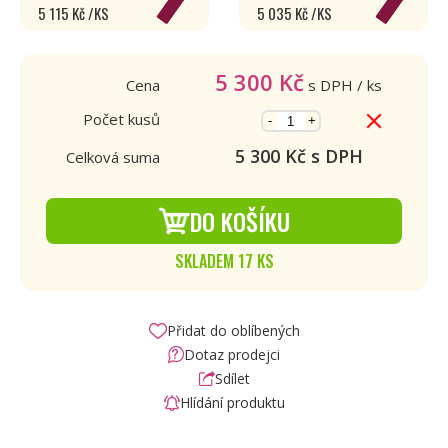
5 115 Kč /KS
5 035 Kč /KS
5 300
Kč
Cena
s DPH
/ ks
Počet kusů
-
+
5 300
Kč s DPH
Celková suma
DO KOŠÍKU
SKLADEM 17 KS
Přidat do oblíbených
Dotaz prodejci
Sdílet
Hlídání produktu