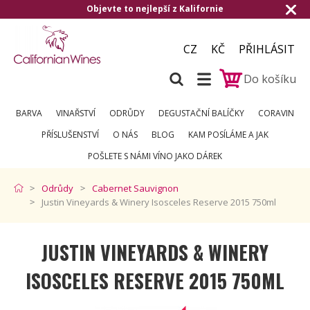
Objevte to nejlepší z Kalifornie
Do
CZ
KČ
PŘIHLÁSIT
Do košíku
BARVA
VINAŘSTVÍ
ODRŮDY
DEGUSTAČNÍ BALÍČKY
CORAVIN
PŘÍSLUŠENSTVÍ
O NÁS
BLOG
KAM POSÍLÁME A JAK
POŠLETE S NÁMI VÍNO JAKO DÁREK
Odrůdy
Cabernet Sauvignon
Justin Vineyards & Winery Isosceles Reserve 2015 750ml
JUSTIN VINEYARDS & WINERY
ISOSCELES RESERVE 2015 750ML