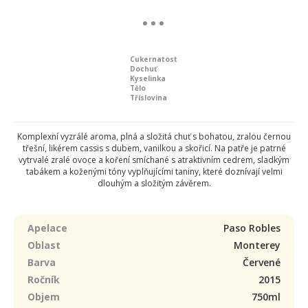
Cukernatost
Dochuť
Kyselinka
Tělo
Tříslovina
Komplexní vyzrálé aroma, plná a složitá chuť s bohatou, zralou černou
třešní, likérem cassis s dubem, vanilkou a skořicí. Na patře je patrné
vytrvalé zralé ovoce a koření smíchané s atraktivním cedrem, sladkým
tabákem a koženými tóny vyplňujícími taniny, které doznívají velmi
dlouhým a složitým závěrem.
Apelace
Paso Robles
Oblast
Monterey
Barva
Červené
Ročník
2015
Objem
750ml