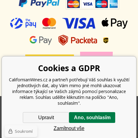
Cookies a GDPR
CalifornianWines.cz a partneři potřebují Váš souhlas k využití
jednotlivých dat, aby Vám mimo jiné mohli ukazovat
informace týkající se Vašich zájmů pomocí personalizace
reklam. Souhlas udělíte kliknutím na políčko "Ano,
souhlasím".
Podle zákona o evidenci tržeb je prodávající povinen vystavit kupujícímu
Upravit
Ano, souhlasím
účtenku. Zároveň je povinen zaevidovat přijatou tržbu u správce daně
online; v případě technického výpadku pak nejpozději do 48 hodin.
Zamítnout vše
Copyright ©
Californian Wines Export s.r.o.
2026. Všechna práva
Soukromí
vyhrazena.
Internetové obchody
a
www stránky
:
BINARGON.cz