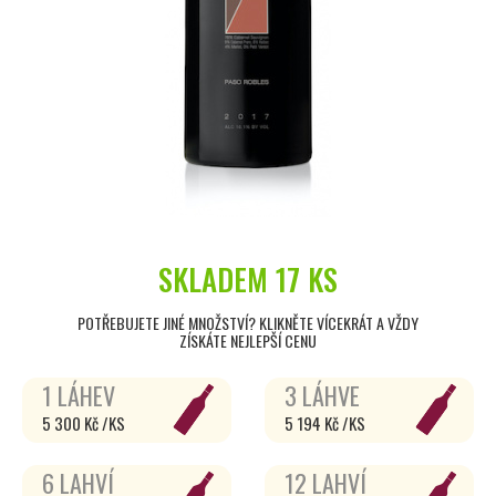
SKLADEM
17 KS
POTŘEBUJETE JINÉ MNOŽSTVÍ? KLIKNĚTE VÍCEKRÁT A VŽDY
ZÍSKÁTE NEJLEPŠÍ CENU
1 LÁHEV
3 LÁHVE
5 300 Kč /KS
5 194 Kč /KS
6 LAHVÍ
12 LAHVÍ