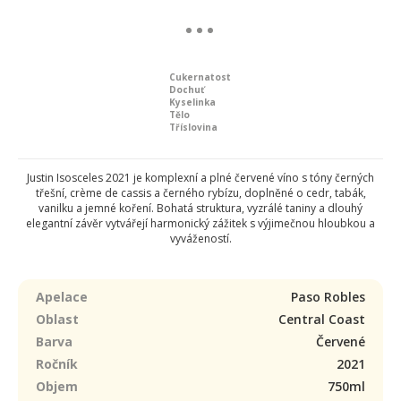
Cukernatost
Dochuť
Kyselinka
Tělo
Tříslovina
Justin Isosceles 2021 je komplexní a plné červené víno s tóny černých
třešní, crème de cassis a černého rybízu, doplněné o cedr, tabák,
vanilku a jemné koření. Bohatá struktura, vyzrálé taniny a dlouhý
elegantní závěr vytvářejí harmonický zážitek s výjimečnou hloubkou a
vyvážeností.
Apelace
Paso Robles
Oblast
Central Coast
Barva
Červené
Ročník
2021
Objem
750ml