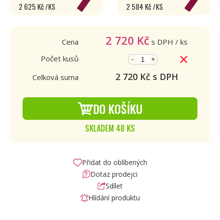
2 625 Kč /KS
2 584 Kč /KS
2 720
Kč
Cena
s DPH
/ ks
Počet kusů
-
+
2 720
Kč s DPH
Celková suma
DO KOŠÍKU
SKLADEM 48 KS
Přidat do oblíbených
Dotaz prodejci
Sdílet
Hlídání produktu