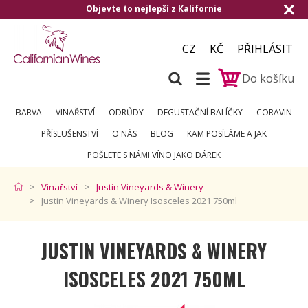
Objevte to nejlepší z Kalifornie
CZ
KČ
PŘIHLÁSIT
Do košíku
BARVA
VINAŘSTVÍ
ODRŮDY
DEGUSTAČNÍ BALÍČKY
CORAVIN
PŘÍSLUŠENSTVÍ
O NÁS
BLOG
KAM POSÍLÁME A JAK
POŠLETE S NÁMI VÍNO JAKO DÁREK
Vinařství
Justin Vineyards & Winery
Justin Vineyards & Winery Isosceles 2021 750ml
JUSTIN VINEYARDS & WINERY
ISOSCELES 2021 750ML