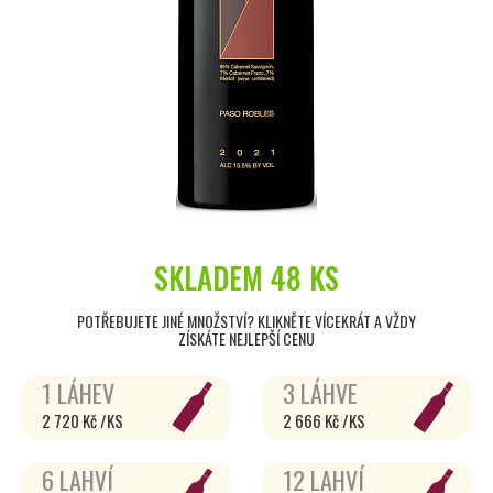
SKLADEM
48 KS
POTŘEBUJETE JINÉ MNOŽSTVÍ? KLIKNĚTE VÍCEKRÁT A VŽDY
ZÍSKÁTE NEJLEPŠÍ CENU
1 LÁHEV
3 LÁHVE
2 720 Kč /KS
2 666 Kč /KS
6 LAHVÍ
12 LAHVÍ