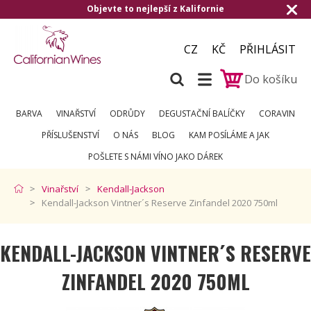
evte to nejlepší z Kalifornie
Doručení zda
CZ
KČ
PŘIHLÁSIT
Do košíku
BARVA
VINAŘSTVÍ
ODRŮDY
DEGUSTAČNÍ BALÍČKY
CORAVIN
PŘÍSLUŠENSTVÍ
O NÁS
BLOG
KAM POSÍLÁME A JAK
POŠLETE S NÁMI VÍNO JAKO DÁREK
Vinařství
Kendall-Jackson
Kendall-Jackson Vintner´s Reserve Zinfandel 2020 750ml
KENDALL-JACKSON VINTNER´S RESERVE
ZINFANDEL 2020 750ML