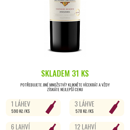
SKLADEM
31 KS
POTŘEBUJETE JINÉ MNOŽSTVÍ? KLIKNĚTE VÍCEKRÁT A VŽDY
ZÍSKÁTE NEJLEPŠÍ CENU
1 LÁHEV
3 LÁHVE
590 Kč /KS
578 Kč /KS
6 LAHVÍ
12 LAHVÍ