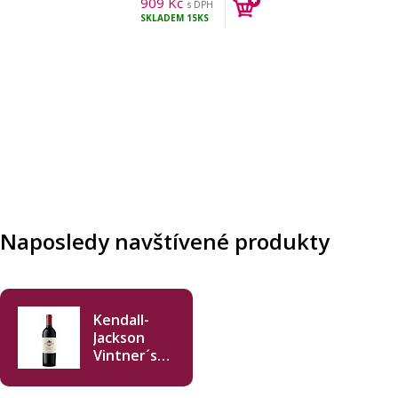
909
Kč
s DPH
SKLADEM
15KS
Naposledy navštívené produkty
Kendall-
Jackson
Vintner´s
Reserve
Zinfandel