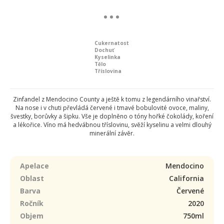
Cukernatost
Dochuť
Kyselinka
Tělo
Tříslovina
Zinfandel z Mendocino County a ještě k tomu z legendárního vinařství.
Na nose i v chuti převládá červené i tmavé bobulovité ovoce, maliny,
švestky, borůvky a šipku. Vše je doplněno o tóny hořké čokolády, koření
a lékořice. Víno má hedvábnou tříslovinu, svěží kyselinu a velmi dlouhý
minerální závěr.
Apelace
Mendocino
Oblast
California
Barva
Červené
Ročník
2020
Objem
750ml