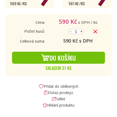
569 Kč /KS
561 Kč /KS
590
Kč
Cena
s DPH
/ ks
Počet kusů
-
+
590
Kč s DPH
Celková suma
DO KOŠÍKU
SKLADEM 31 KS
Přidat do oblíbených
Dotaz prodejci
Sdílet
Hlídání produktu