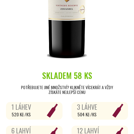
SKLADEM
58 KS
POTŘEBUJETE JINÉ MNOŽSTVÍ? KLIKNĚTE VÍCEKRÁT A VŽDY
ZÍSKÁTE NEJLEPŠÍ CENU
1 LÁHEV
3 LÁHVE
520 Kč /KS
504 Kč /KS
6 LAHVÍ
12 LAHVÍ