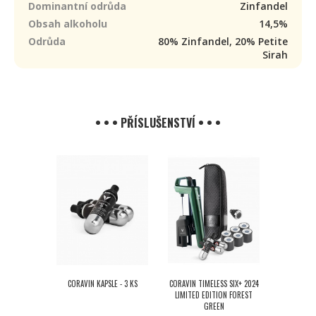
Dominantní odrůda
Zinfandel
Obsah alkoholu
14,5%
Odrůda
80% Zinfandel, 20% Petite
Sirah
• • • PŘÍSLUŠENSTVÍ • • •
CORAVIN KAPSLE - 3 KS
CORAVIN TIMELESS SIX+ 2024
LIMITED EDITION FOREST
GREEN