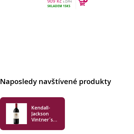
909
Kč
s DPH
SKLADEM
15KS
Naposledy navštívené produkty
Kendall-
Jackson
Vintner´s
Reserve
Zinfandel