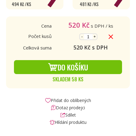
494 Kč /KS
481 Kč /KS
520
Kč
Cena
s DPH
/ ks
Počet kusů
-
+
520
Kč s DPH
Celková suma
DO KOŠÍKU
SKLADEM 58 KS
Přidat do oblíbených
Dotaz prodejci
Sdílet
Hlídání produktu