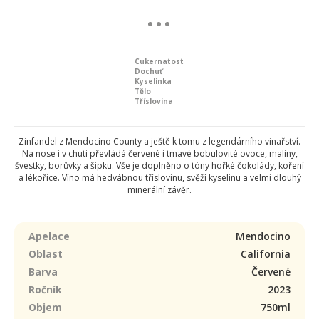
Cukernatost
Dochuť
Kyselinka
Tělo
Tříslovina
Zinfandel z Mendocino County a ještě k tomu z legendárního vinařství.
Na nose i v chuti převládá červené i tmavé bobulovité ovoce, maliny,
švestky, borůvky a šipku. Vše je doplněno o tóny hořké čokolády, koření
a lékořice. Víno má hedvábnou tříslovinu, svěží kyselinu a velmi dlouhý
minerální závěr.
Apelace
Mendocino
Oblast
California
Barva
Červené
Ročník
2023
Objem
750ml