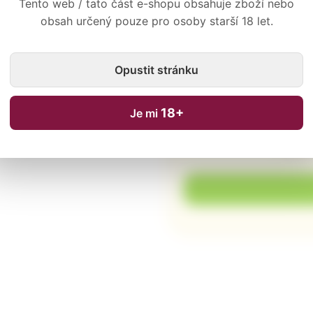
2 750 Kč /KS
Tento web / tato část e-shopu obsahuje zboží nebo
obsah určený pouze pro osoby starší 18 let.
Opustit stránku
18+
Je mi
Poče
Celkov