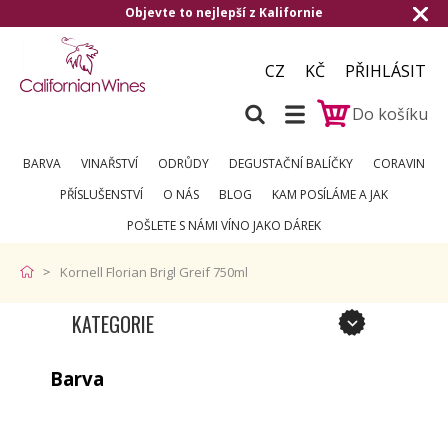
Objevte to nejlepší z Kalifornie
CZ
KČ
PŘIHLÁSIT
Do košíku
BARVA
VINAŘSTVÍ
ODRŮDY
DEGUSTAČNÍ BALÍČKY
CORAVIN
PŘÍSLUŠENSTVÍ
O NÁS
BLOG
KAM POSÍLÁME A JAK
POŠLETE S NÁMI VÍNO JAKO DÁREK
Kornell Florian Brigl Greif 750ml
KATEGORIE
Barva